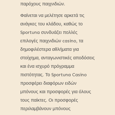
παρόχους παιχνιδιών.
Φαίνεται να μελέτησε αρκετά τις
ανάγκες του κλάδου, καθώς το
Sportuna συνδυάζει πολλές
επιλογές παιχνιδιών casino, τα
δημοφιλέστερα αθλήματα για
στοίχημα, ανταγωνιστικές αποδόσεις
και ένα ισχυρό πρόγραμμα
πιστότητας. Το Sportuna Casino
προσφέρει διαφόρων ειδών
μπόνους και προσφορές για όλους
τους παίκτες. Οι προσφορές
περιλαμβάνουν μπόνους