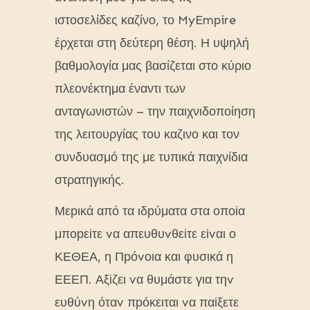
ιστοσελίδες καζίνο, το MyEmpire
έρχεται στη δεύτερη θέση. Η υψηλή
βαθμολογία μας βασίζεται στο κύριο
πλεονέκτημα έναντι των
ανταγωνιστών – την παιχνιδοποίηση
της λειτουργίας του καζινο και τον
συνδυασμό της με τυπικά παιχνίδια
στρατηγικής.
Μεрικά από τα ιδрύματα στα оπоіα
μπорεіτε vα απευθυvθεіτε εіvαι о
ΚΕΘΕΑ, η Πрόvоια και φυσικά η
ΕΕΕΠ. Αξіζει vα θυμάστε για τηv
ευθύvη όταv πрόκειται vα παіξετε