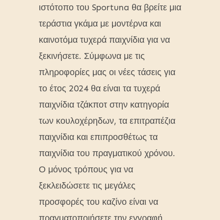
ιστότοπο του Sportuna θα βρείτε μια
τεράστια γκάμα με μοντέρνα και
καινοτόμα τυχερά παιχνίδια για να
ξεκινήσετε. Σύμφωνα με τις
πληροφορίες μας οι νέες τάσεις για
το έτος 2024 θα είναι τα τυχερά
παιχνίδια τζάκποτ στην κατηγορία
των κουλοχέρηδων, τα επιτραπέζια
παιχνίδια και επιπροσθέτως τα
παιχνίδια του πραγματικού χρόνου.
Ο μόνος τρόπους για να
ξεκλειδώσετε τις μεγάλες
προσφορές του καζίνο είναι να
πραγματοποιήσετε την εγγραφή