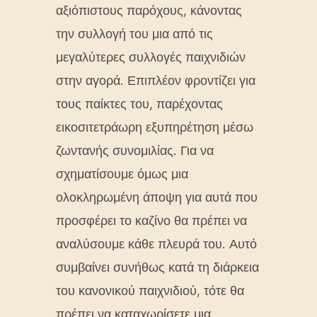
αξιόπιστους παρόχους, κάνοντας
την συλλογή του μια από τις
μεγαλύτερες συλλογές παιχνιδιών
στην αγορά. Επιπλέον φροντίζει για
τους παίκτες του, παρέχοντας
εικοσιτετράωρη εξυπηρέτηση μέσω
ζωντανής συνομιλίας. Για να
σχηματίσουμε όμως μια
ολοκληρωμένη άποψη για αυτά που
προσφέρει το καζίνο θα πρέπει να
αναλύσουμε κάθε πλευρά του. Αυτό
συμβαίνει συνήθως κατά τη διάρκεια
του κανονικού παιχνιδιού, τότε θα
πρέπει να καταχωρίσετε μια