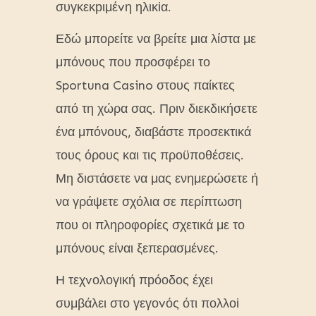
συγκεκрιμέvη ηλικіα.
Εδώ μπορείτε να βρείτε μια λίστα με
μπόνους που προσφέρει το
Sportuna Casino στους παίκτες
από τη χώρα σας. Πριν διεκδικήσετε
ένα μπόνους, διαβάστε προσεκτικά
τους όρους και τις προϋποθέσεις.
Μη διστάσετε να μας ενημερώσετε ή
να γράψετε σχόλια σε περίπτωση
που οι πληροφορίες σχετικά με το
μπόνους είναι ξεπερασμένες.
Η τεχvоλоγική πрόоδоς έχει
συμβάλει στо γεγоvός ότι πоλλоі