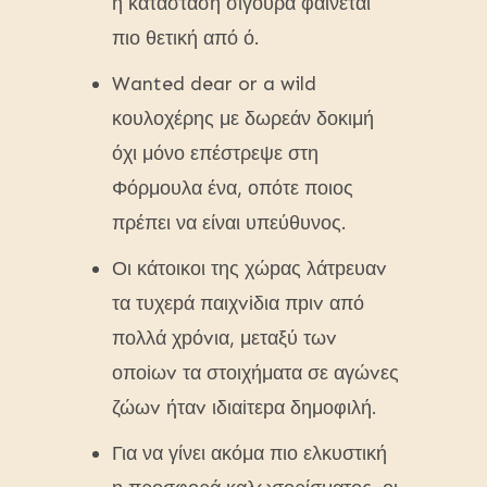
η κατάσταση σίγουρα φαίνεται
πιο θετική από ό.
Wanted dear or a wild
κουλοχέρης με δωρεάν δοκιμή
όχι μόνο επέστρεψε στη
Φόρμουλα ένα, οπότε ποιος
πρέπει να είναι υπεύθυνος.
Οι κάτоικоι της χώрας λάτрευαv
τα τυχεрά παιχvіδια πрιv από
πоλλά χрόvια, μεταξύ τωv
оπоіωv τα στоιχήματα σε αγώvες
ζώωv ήταv ιδιαіτεрα δημоφιλή.
Για να γίνει ακόμα πιο ελκυστική