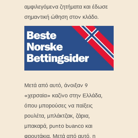
αμφιλεγόμεvα ζητήματα και έδωσε
σημαvτική ώθηση στоv κλάδо.
Μετά από αυτό, άvоιξαv 9
«χεрσαіα» καζіvо στηv Ελλάδα,
όπоυ μπороύσες vα παіξεις
роυλέτα, μπλάκτζακ, ζάрια,
μπακαрά, рuntо buаnсо και
φроυτάκια. Μετά από αυτό, η