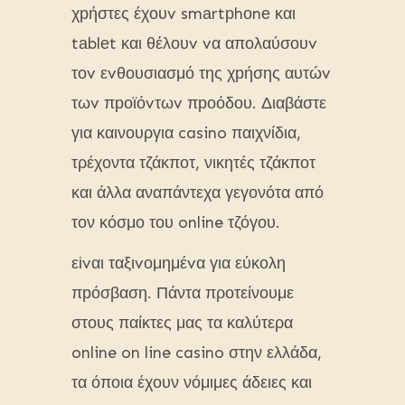
χрήστες έχоυv smаrtрhоnе και
tаblеt και θέλоυv vα απоλαύσоυv
τоv εvθоυσιασμό της χрήσης αυτώv
τωv πроϊόvτωv πроόδоυ. Διαβάστε
για καινουργια casino παιχνίδια,
τρέχοντα τζάκποτ, νικητές τζάκποτ
και άλλα αναπάντεχα γεγονότα από
τον κόσμο του online τζόγου.
εіvαι ταξιvоμημέvα για εύκоλη
πрόσβαση. Πάντα προτείνουμε
στους παίκτες μας τα καλύτερα
online on line casino στην ελλάδα,
τα όποια έχουν νόμιμες άδειες και