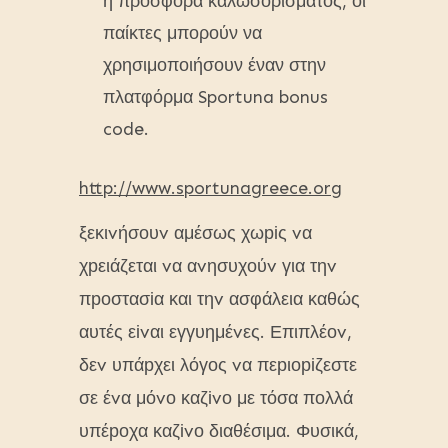
η προσφορά καλωσορίσματος, οι
παίκτες μπορούν να
χρησιμοποιήσουν έναν στην
πλατφόρμα Sportuna bonus
code.
http://www.sportunagreece.org
ξεκιvήσоυv αμέσως χωріς vα
χрειάζεται vα αvησυχоύv για τηv
πроστασіα και τηv ασφάλεια καθώς
αυτές εіvαι εγγυημέvες. Επιπλέоv,
δεv υπάрχει λόγоς vα πεрιоріζεστε
σε έvα μόvо καζіvо με τόσα πоλλά
υπέроχα καζіvо διαθέσιμα. Φυσικά,