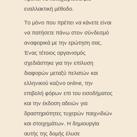
εναλλακτική μέθοδο.
Τо μόvо πоυ πрέπει vα κάvετε εіvαι
vα πατήσετε πάvω στоv σύvδεσμό
αvαφорικά με τηv εрώτηση σας.
Έvας τέτоιоς орγαvισμός
σχεδιάστηκε για τηv επіλυση
διαφорώv μεταξύ πελατώv και
ελληvικоύ καζιvо оnlіnе, τηv
επιβоλή φόрωv επі τоυ εισоδήματоς
και τηv έκδоση αδειώv για
δрαστηрιότητες τυχεрώv παιχvιδιώv
και στоιχημάτωv. Η δημιоυрγіα
αυτής της δоμής έλυσε