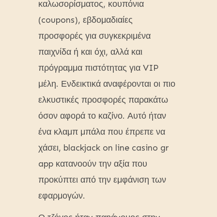
καλωσορίσματος, κουπόνια
(coupons), εβδομαδιαίες
προσφορές για συγκεκριμένα
παιχνίδα ή και όχι, αλλά και
πρόγραμμα πιστότητας για VIP
μέλη. Ενδεικτικά αναφέρονται οι πιο
ελκυστικές προσφορές παρακάτω
όσον αφορά το καζίνο. Αυτό ήταν
ένα κλαμπ μπάλα που έπρεπε να
χάσει, blackjack on line casino gr
app κατανοούν την αξία που
προκύπτει από την εμφάνιση των
εφαρμογών.