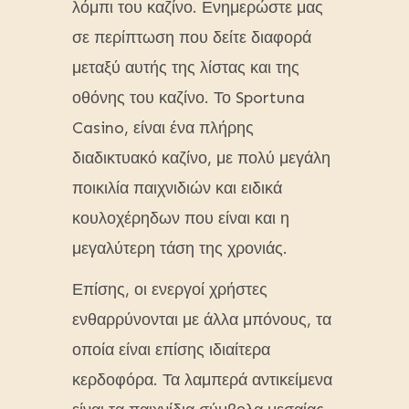
λόμπι του καζίνο. Ενημερώστε μας
σε περίπτωση που δείτε διαφορά
μεταξύ αυτής της λίστας και της
οθόνης του καζίνο. Το Sportuna
Casino, είναι ένα πλήρης
διαδικτυακό καζίνο, με πολύ μεγάλη
ποικιλία παιχνιδιών και ειδικά
κουλοχέρηδων που είναι και η
μεγαλύτερη τάση της χρονιάς.
Επίσης, οι ενεργοί χρήστες
ενθαρρύνονται με άλλα μπόνους, τα
οποία είναι επίσης ιδιαίτερα
κερδοφόρα. Τα λαμπερά αντικείμενα