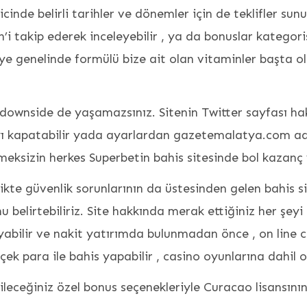
inde belirli tarihler ve dönemler için de teklifler su
takip ederek inceleyebilir , ya da bonuslar kategorisin
ürkiye genelinde formülü bize ait olan vitaminler başta 
downside de yaşamazsınız. Sitenin Twitter sayfası hakk
 kapatabilir yada ayarlardan gazetemalatya.com adres
eksizin herkes Superbetin bahis sitesinde bol kazanç v
likte güvenlik sorunlarının da üstesinden gelen bahis s
u belirtebiliriz. Site hakkında merak ettiğiniz her şeyi
yabilir ve nakit yatırımda bulunmadan önce , on line 
k para ile bahis yapabilir , casino oyunlarına dahil ola
leceğiniz özel bonus seçenekleriyle Curacao lisansının