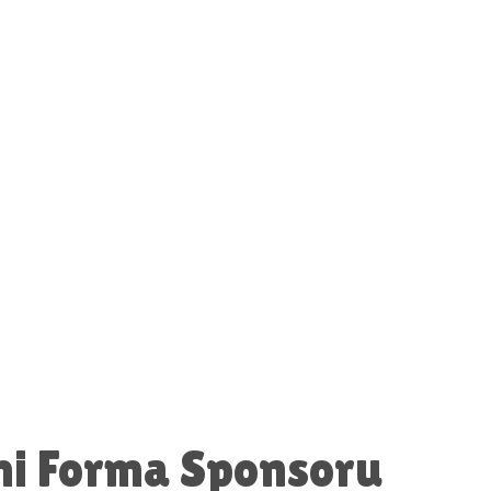
mi Forma Sponsoru