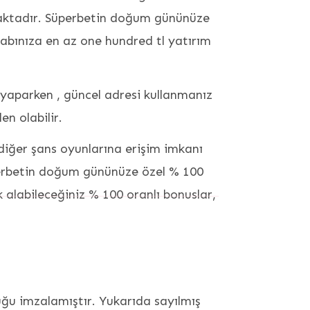
amaktadır. Süperbetin doğum gününüze
abınıza en az one hundred tl yatırım
 yaparken , güncel adresi kullanmanız
n olabilir.
ve diğer şans oyunlarına erişim imkanı
üperbetin doğum gününüze özel % 100
alabileceğiniz % 100 oranlı bonuslar,
ğu imzalamıştır. Yukarıda sayılmış