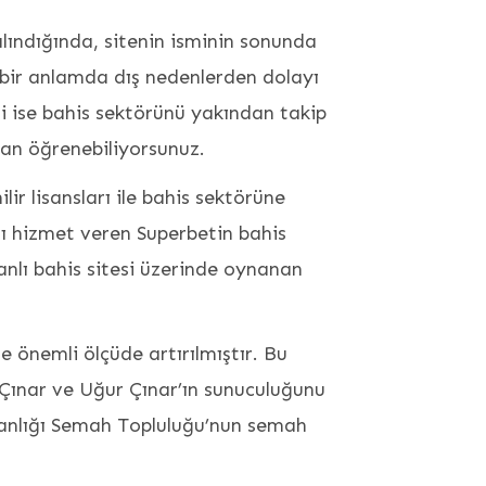
alındığında, sitenin isminin sonunda
 bir anlamda dış nedenlerden dolayı
i ise bahis sektörünü yakından takip
adan öğrenebiliyorsunuz.
ir lisansları ile bahis sektörüne
lı hizmet veren Superbetin bahis
anlı bahis sitesi üzerinde oynanan
e önemli ölçüde artırılmıştır. Bu
m Çınar ve Uğur Çınar’ın sunuculuğunu
akanlığı Semah Topluluğu’nun semah