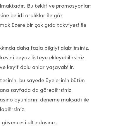
nulmaktadır. Bu teklif ve promosyonları
e belirli aralıklar ile göz
olmak üzere bir çok gıda takviyesi ile
ında daha fazla bilgiyi alabilirsiniz.
ini beyaz listeye ekleyebilirsiniz.
e keyif dolu anlar yaşayabilir.
itesinin, bu sayede üyelerinin bütün
 ana sayfada da görebilirsiniz.
casino oyunlarını deneme maksadı ile
bilirsiniz.
 güvencesi altındasınız.