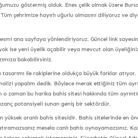
muzu göstermiş olduk. Enes çelik olmak üzere Bursasp
 Tüm şehrimize hayırlı uğurlu olmasını diliyoruz ve di
e resmi ana sayfaya yönlendiriyoruz. Güncel link saye
yok ise yeni üyelik açabilir veya mevcut olan üyeliğiniz
zımıza bakabilirsiniz.
asarımı ile rakiplerine oldukça büyük farklar atıyor. 
nalizi yapalım dedik. Böylece merak ettiğiniz tüm ayrı
n o zaman bu harika bahis sitesi hakkında tüm ayrıntıl
azanç potansiyeli sunan geniş bir sektördür.
 yüksek oranlı bahis sitesidir. Bahis sitelerinde en ön
yatıramazsanız mesela canlı bahis oynayamazsınız. Kazan
e tekrar çalışmak istemezsiniz. Süperbetin Güncel Adres