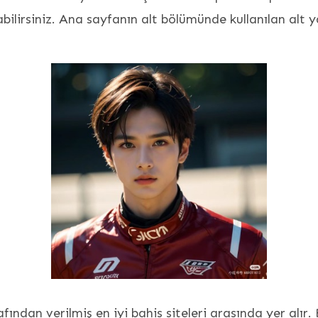
ilirsiniz. Ana sayfanın alt bölümünde kullanılan alt 
ından verilmiş en iyi bahis siteleri arasında yer alır