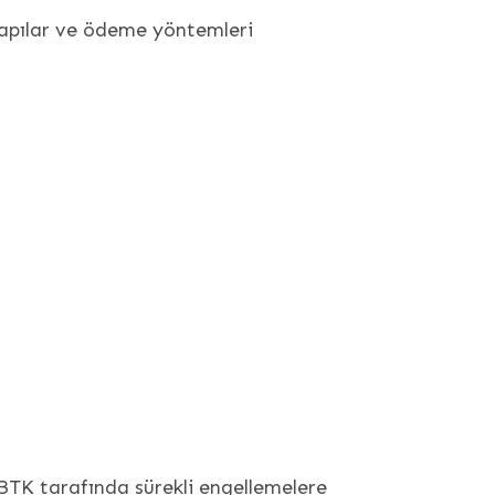
yapılar ve ödeme yöntemleri
. BTK tarafında sürekli engellemelere