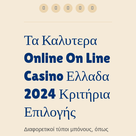
Τα Καλυτερα
Online On Line
Casino Ελλαδα
2024 Κριτήρια
Επιλογής
Διαφορετικοί τύποι μπόνους, όπως