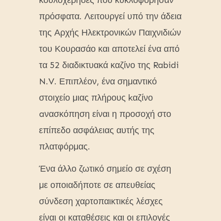
κουλοχέρηδες που κυκλοφόρησαν
πρόσφατα. Λειτουργεί υπό την άδεια
της Αρχής Ηλεκτρονικών Παιχνιδιών
του Κουρασάο και αποτελεί ένα από
τα 52 διαδικτυακά καζίνο της Rabidi
N.V. Επιπλέον, ένα σημαντικό
στοιχείο μιας πλήρους kαζίνο
aνασκόπηση είναι η προσοχή στο
επίπεδο ασφάλειας αυτής της
πλατφόρμας.
Ένα άλλο ζωτικό σημείο σε σχέση
με οποιαδήποτε σε απευθείας
σύνδεση χαρτοπαικτικές λέσχες
είναι οι καταθέσεις και οι επιλογές