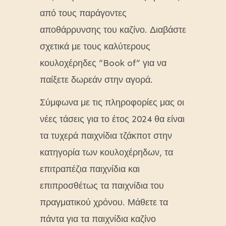
από τους παράγοντες
αποθάρρυνσης του καζίνο. Διαβάστε
σχετικά με τους καλύτερους
κουλοχέρηδες “Book of” για να
παίξετε δωρεάν στην αγορά.
Σύμφωνα με τις πληροφορίες μας οι
νέες τάσεις για το έτος 2024 θα είναι
τα τυχερά παιχνίδια τζάκποτ στην
κατηγορία των κουλοχέρηδων, τα
επιτραπέζια παιχνίδια και
επιπροσθέτως τα παιχνίδια του
πραγματικού χρόνου. Μάθετε τα
πάντα για τα παιχνίδια καζίνο