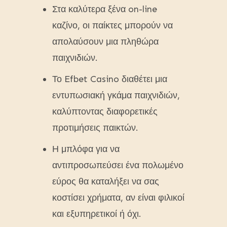
Στα καλύτερα ξένα on-line
καζίνο, οι παίκτες μπορούν να
απολαύσουν μια πληθώρα
παιχνιδιών.
Το Efbet Casino διαθέτει μια
εντυπωσιακή γκάμα παιχνιδιών,
καλύπτοντας διαφορετικές
προτιμήσεις παικτών.
Η μπλόφα για να
αντιπροσωπεύσει ένα πολωμένο
εύρος θα καταλήξει να σας
κοστίσει χρήματα, αν είναι φιλικοί
και εξυπηρετικοί ή όχι.