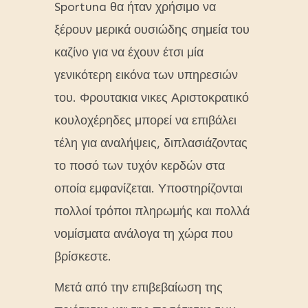
Sportuna θα ήταν χρήσιμο να
ξέρουν μερικά ουσιώδης σημεία του
καζίνο για να έχουν έτσι μία
γενικότερη εικόνα των υπηρεσιών
του. Φρουτακια νικες Αριστοκρατικό
κουλοχέρηδες μπορεί να επιβάλει
τέλη για αναλήψεις, διπλασιάζοντας
το ποσό των τυχόν κερδών στα
οποία εμφανίζεται. Υποστηρίζονται
πολλοί τρόποι πληρωμής και πολλά
νομίσματα ανάλογα τη χώρα που
βρίσκεστε.
Μετά από την επιβεβαίωση της