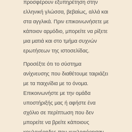
προσφέρουν εξυπηρέτηση στην
ελληνική γλώσσα, βεβαίως, αλλά και
στα αγγλικά. Πριν επικοινωνήσετε με
κάποιον αρμόδιο, μπορείτε να ρίξετε
μια ματιά και στο τμήμα συχνών
ερωτήσεων της ιστοσελίδας.
Προσέξτε ότι το σύστημα
ανίχνευσης που διαθέτουμε ταιριάζει
με τα παιχνίδια με το όνομα.
Επικοινωνήστε με την ομάδα
υποστήριξής μας ή αφήστε ένα
σχόλιο σε περίπτωση που δεν
μπορείτε να βρείτε κάποιους