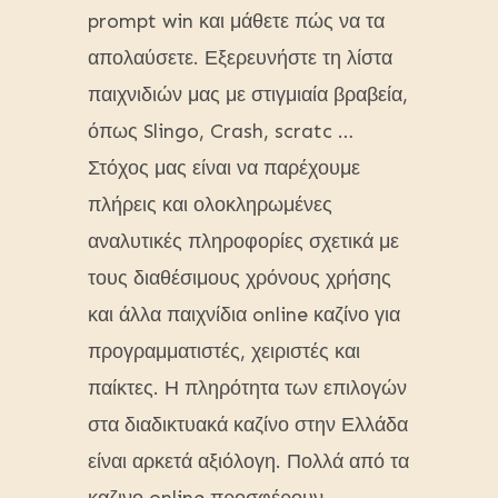
prompt win και μάθετε πώς να τα
απολαύσετε. Εξερευνήστε τη λίστα
παιχνιδιών μας με στιγμιαία βραβεία,
όπως Slingo, Crash, scratc …
Στόχος μας είναι να παρέχουμε
πλήρεις και ολοκληρωμένες
αναλυτικές πληροφορίες σχετικά με
τους διαθέσιμους χρόνους χρήσης
και άλλα παιχνίδια online καζίνο για
προγραμματιστές, χειριστές και
παίκτες. Η πληρότητα των επιλογών
στα διαδικτυακά καζίνο στην Ελλάδα
είναι αρκετά αξιόλογη. Πολλά από τα