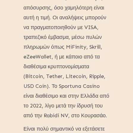
απόσυρσης, όσο χαμηλότερη είναι
αυτή η τιμή. Οι αναλήψεις μπορούν
να πραγματοποιηθούν με VISA,
τραπεζικό έμβασμα, μέσω πυλών
πληρωμών όπως MiFinity, Skrill,
eZeeWallet, ή με κάποιο από τα
διαθέσιμα κρυπτονομίσματα
(Bitcoin, Tether, Litecoin, Ripple,
USD Coin). Το Sportuna Casino
είναι διαθέσιμο και στην Ελλάδα από
το 2022, λίγο μετά την ίδρυσή του
από την Rabidi NV, στο Κουρασάο.
Είναι πολύ σημαντικό να εξετάσετε