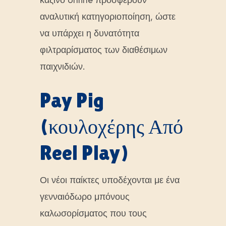
καζινο online προσφέρουν
αναλυτική κατηγοριοποίηση, ώστε
να υπάρχει η δυνατότητα
φιλτραρίσματος των διαθέσιμων
παιχνιδιών.
Pay Pig
(κουλοχέρης Από
Reel Play)
Οι νέοι παίκτες υποδέχονται με ένα
γενναιόδωρο μπόνους
καλωσορίσματος που τους