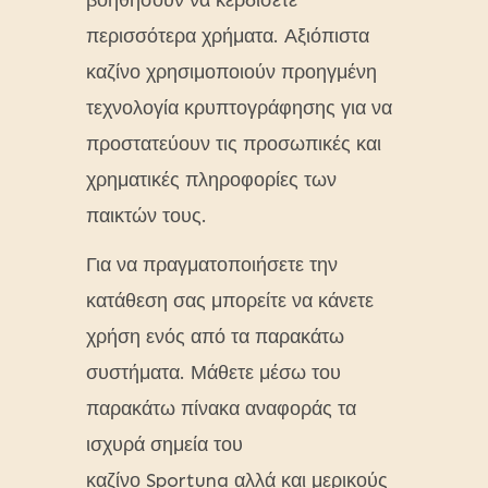
βοηθήσουν να κερδίσετε
περισσότερα χρήματα. Αξιόπιστα
καζίνο χρησιμοποιούν προηγμένη
τεχνολογία κρυπτογράφησης για να
προστατεύουν τις προσωπικές και
χρηματικές πληροφορίες των
παικτών τους.
Για να πραγματοποιήσετε την
κατάθεση σας μπορείτε να κάνετε
χρήση ενός από τα παρακάτω
συστήματα. Μάθετε μέσω του
παρακάτω πίνακα αναφοράς τα
ισχυρά σημεία του
καζίνο Sportuna αλλά και μερικούς