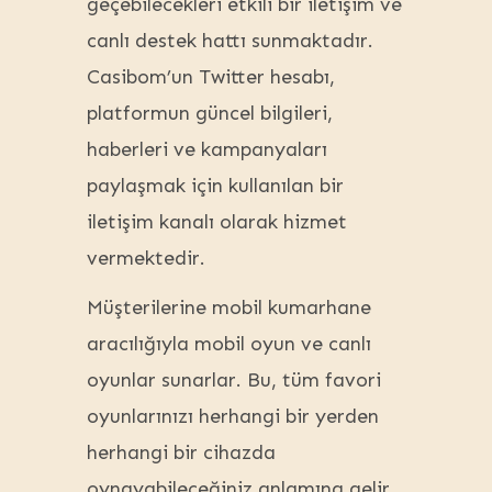
geçebilecekleri etkili bir iletişim ve
canlı destek hattı sunmaktadır.
Casibom’un Twitter hesabı,
platformun güncel bilgileri,
haberleri ve kampanyaları
paylaşmak için kullanılan bir
iletişim kanalı olarak hizmet
vermektedir.
Müşterilerine mobil kumarhane
aracılığıyla mobil oyun ve canlı
oyunlar sunarlar. Bu, tüm favori
oyunlarınızı herhangi bir yerden
herhangi bir cihazda
oynayabileceğiniz anlamına gelir.