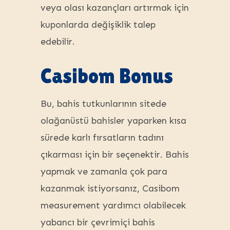
veya olası kazançları artırmak için
kuponlarda değişiklik talep
edebilir.
Casibom Bonus
Bu, bahis tutkunlarının sitede
olağanüstü bahisler yaparken kısa
sürede karlı fırsatların tadını
çıkarması için bir seçenektir. Bahis
yapmak ve zamanla çok para
kazanmak istiyorsanız, Casibom
measurement yardımcı olabilecek
yabancı bir çevrimiçi bahis