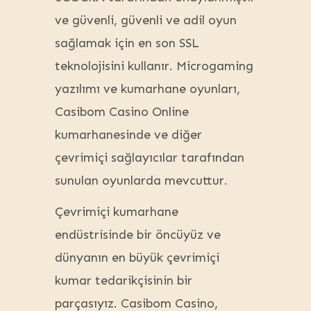
ve güvenli, güvenli ve adil oyun
sağlamak için en son SSL
teknolojisini kullanır. Microgaming
yazılımı ve kumarhane oyunları,
Casibom Casino Online
kumarhanesinde ve diğer
çevrimiçi sağlayıcılar tarafından
sunulan oyunlarda mevcuttur.
Çevrimiçi kumarhane
endüstrisinde bir öncüyüz ve
dünyanın en büyük çevrimiçi
kumar tedarikçisinin bir
parçasıyız. Casibom Casino,