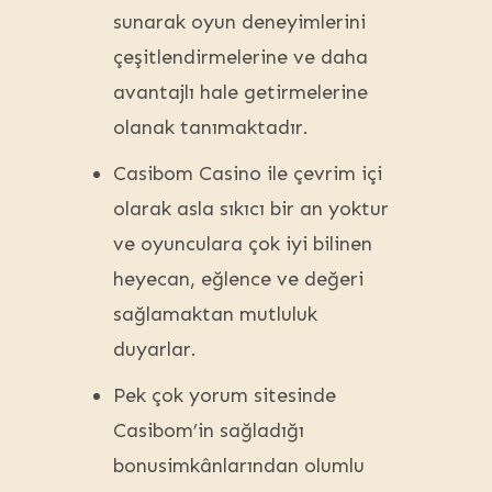
sunarak oyun deneyimlerini
çeşitlendirmelerine ve daha
avantajlı hale getirmelerine
olanak tanımaktadır.
Casibom Casino ile çevrim içi
olarak asla sıkıcı bir an yoktur
ve oyunculara çok iyi bilinen
heyecan, eğlence ve değeri
sağlamaktan mutluluk
duyarlar.
Pek çok yorum sitesinde
Casibom’in sağladığı
bonusimkânlarından olumlu