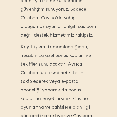
puanlı şifreleme kullanmanın
güvenliğini sunuyoruz. Sadece
Casibom Casino’da sahip
olduğumuz oyunlarla ilgili casibom
değil, destek hizmetimiz rakipsiz.
Kayıt işlemi tamamlandığında,
hesabınıza özel bonus kodları ve
teklifler sunulacaktır. Ayrıca,
Casibom’un resmi net sitesini
takip ederek veya e-posta
aboneliği yaparak da bonus
kodlarına erişebilirsiniz. Casino
oyunlarına ve bahislere olan ilgi
gün geçtikçe artıyor ve Casibom,