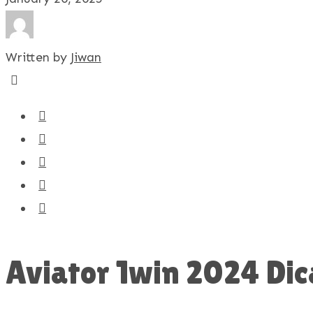
Written by
Jiwan
Aviator 1win 2024 Dica