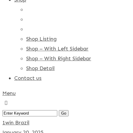
Shop Listing
Shop – With Left Sidebar
Shop – With Right Sidebar
Shop Detail
Contact us
Menu
1win Brazil
January 20, 2025