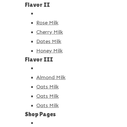
Flavor II
Rose Milk
Cherry Milk
Dates Milk
Honey Milk
Flavor III
Almond Milk
Oats Milk
Oats Milk
Oats Milk
Shop Pages