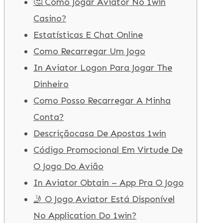
🤔 Como Jogar Aviator No 1win
Casino?
Estatísticas E Chat Online
Como Recarregar Um Jogo
In Aviator Logon Para Jogar The
Dinheiro
Como Posso Recarregar A Minha
Conta?
Descriçãocasa De Apostas 1win
Código Promocional Em Virtude De
O Jogo Do Avião
In Aviator Obtain – App Pra O Jogo
🤳 O Jogo Aviator Está Disponível
No Application Do 1win?