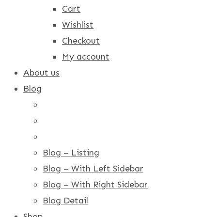
Cart
Wishlist
Checkout
My account
About us
Blog
Blog – Listing
Blog – With Left Sidebar
Blog – With Right Sidebar
Blog Detail
Shop