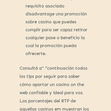
requisito asociado
disadvantage una promoción
sobre casino que puedes
cumplir para ser capaz retirar
cualquier pase o beneficio la
cual la promoción pueda
ofrecerte.
Consultá a” “continuación todos
los tips por seguir para saber
cómo apartar un casino on the
web confiable y ideal para vos.
Los porcentajes del RTP de
aquellas casinos em muestran los