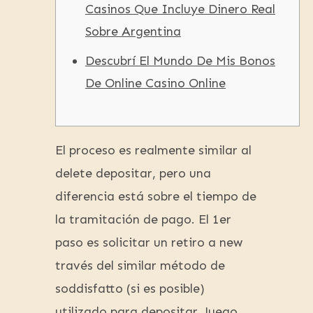
Casinos Que Incluye Dinero Real
Sobre Argentina
Descubrí El Mundo De Mis Bonos
De Online Casino Online
El proceso es realmente similar al
delete depositar, pero una
diferencia está sobre el tiempo de
la tramitación de pago. El 1er
paso es solicitar un retiro a new
través del similar método de
soddisfatto (si es posible)
utilizado para depositar. Juego