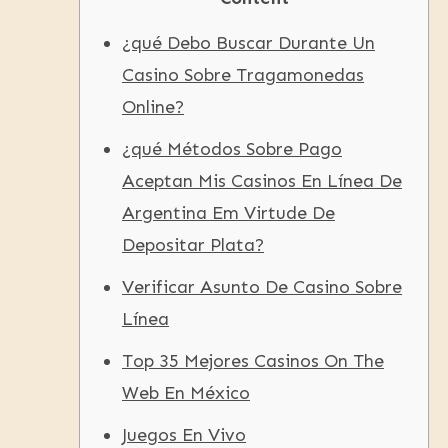
¿qué Debo Buscar Durante Un
Casino Sobre Tragamonedas
Online?
¿qué Métodos Sobre Pago
Aceptan Mis Casinos En Línea De
Argentina Em Virtude De
Depositar Plata?
Verificar Asunto De Casino Sobre
Línea
Top 35 Mejores Casinos On The
Web En México
Juegos En Vivo