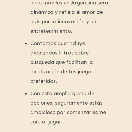
para móviles en Argentina sera
dinámico y refleja el amor de
país por la innovación y un
entretenimiento.
Contamos que incluye
avanzados filtros sobre
búsqueda que facilitan la
localización de tus juegos
preferidos.
Con esta amplia gama de
opciones, seguramente estás
ambicioso por comenzar some
sort of jugar.