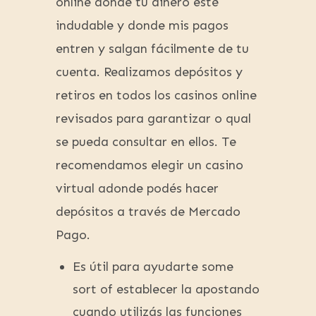
online dónde tu dinero esté
indudable y donde mis pagos
entren y salgan fácilmente de tu
cuenta. Realizamos depósitos y
retiros en todos los casinos online
revisados para garantizar o qual
se pueda consultar en ellos. Te
recomendamos elegir un casino
virtual adonde podés hacer
depósitos a través de Mercado
Pago.
Es útil para ayudarte some
sort of establecer la apostando
cuando utilizás las funciones