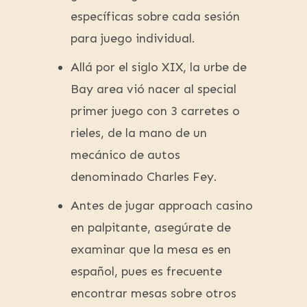
específicas sobre cada sesión
para juego individual.
Allá por el siglo XIX, la urbe de
Bay area vió nacer al special
primer juego con 3 carretes o
rieles, de la mano de un
mecánico de autos
denominado Charles Fey.
Antes de jugar approach casino
en palpitante, asegúrate de
examinar que la mesa es en
español, pues es frecuente
encontrar mesas sobre otros