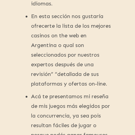
idiomas.
En esta sección nos gustaría
ofrecerte la lista de los mejores
casinos on the web en
Argentina o qual son
seleccionados por nuestros
expertos después de una
revisión” “detallada de sus
plataformas y ofertas on-line.
Acá te presentamos mi reseña
de mis juegos más elegidos por
la concurrencia, ya sea pois
resultan fáciles de jugar o