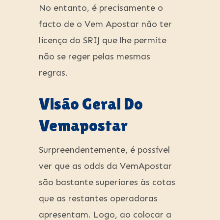
No entanto, é precisamente o
facto de o Vem Apostar não ter
licença do SRIJ que lhe permite
não se reger pelas mesmas
regras.
Visão Geral Do
Vemapostar
Surpreendentemente, é possível
ver que as odds da VemApostar
são bastante superiores às cotas
que as restantes operadoras
apresentam. Logo, ao colocar a