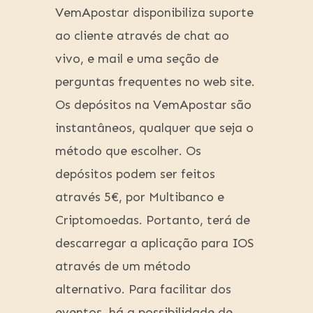
VemApostar disponibiliza suporte
ao cliente através de chat ao
vivo, e mail e uma seção de
perguntas frequentes no web site.
Os depósitos na VemApostar são
instantâneos, qualquer que seja o
método que escolher. Os
depósitos podem ser feitos
através 5€, por Multibanco e
Criptomoedas. Portanto, terá de
descarregar a aplicação para IOS
através de um método
alternativo. Para facilitar dos
eventos, há a possibilidade de