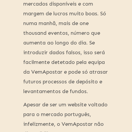
mercados disponíveis e com
margem de lucros muito boas. Só
numa manhã, mais de one
thousand eventos, número que
aumenta ao longo do dia. Se
introduzir dados falsos, isso será
facilmente detetado pela equipa
da VemApostar e pode só atrasar
futuros processos de depósito e
levantamentos de fundos.
Apesar de ser um website voltado
para o mercado português,
infelizmente, o VemApostar não