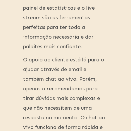
painel de estatísticas e o live
stream são as ferramentas
perfeitas para ter toda a
informação necessária e dar
palpites mais confiante.
O apoio ao cliente está lá para o
ajudar através de email e
também chat ao vivo. Porém,
apenas a recomendamos para
tirar dúvidas mais complexas e
que não necessitem de uma
resposta no momento. O chat ao
vivo funciona de forma rápida e