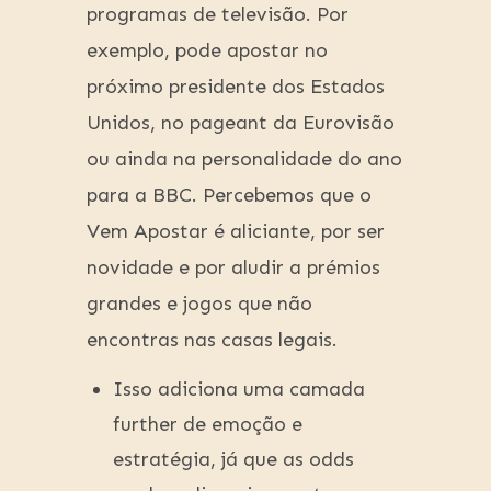
programas de televisão. Por
exemplo, pode apostar no
próximo presidente dos Estados
Unidos, no pageant da Eurovisão
ou ainda na personalidade do ano
para a BBC. Percebemos que o
Vem Apostar é aliciante, por ser
novidade e por aludir a prémios
grandes e jogos que não
encontras nas casas legais.
Isso adiciona uma camada
further de emoção e
estratégia, já que as odds