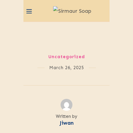
Uncategorized
March 26, 2025
Written by
Jiwan