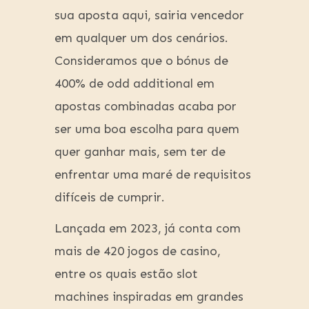
sua aposta aqui, sairia vencedor
em qualquer um dos cenários.
Consideramos que o bónus de
400% de odd additional em
apostas combinadas acaba por
ser uma boa escolha para quem
quer ganhar mais, sem ter de
enfrentar uma maré de requisitos
difíceis de cumprir.
Lançada em 2023, já conta com
mais de 420 jogos de casino,
entre os quais estão slot
machines inspiradas em grandes