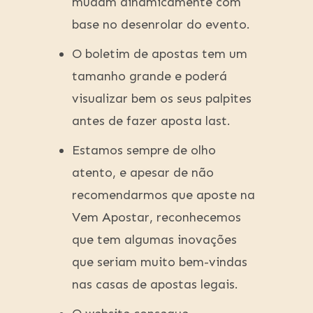
mudam dinamicamente com
base no desenrolar do evento.
O boletim de apostas tem um
tamanho grande e poderá
visualizar bem os seus palpites
antes de fazer aposta last.
Estamos sempre de olho
atento, e apesar de não
recomendarmos que aposte na
Vem Apostar, reconhecemos
que tem algumas inovações
que seriam muito bem-vindas
nas casas de apostas legais.