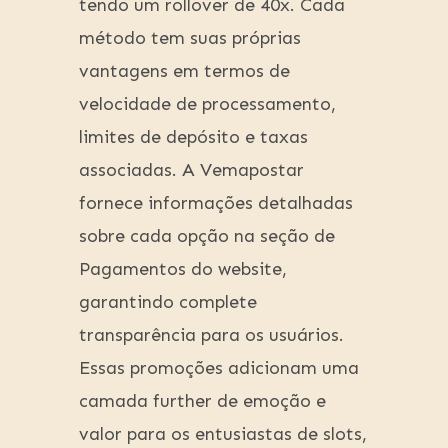
tendo um rollover de 40x. Cada
método tem suas próprias
vantagens em termos de
velocidade de processamento,
limites de depósito e taxas
associadas. A Vemapostar
fornece informações detalhadas
sobre cada opção na seção de
Pagamentos do website,
garantindo complete
transparência para os usuários.
Essas promoções adicionam uma
camada further de emoção e
valor para os entusiastas de slots,