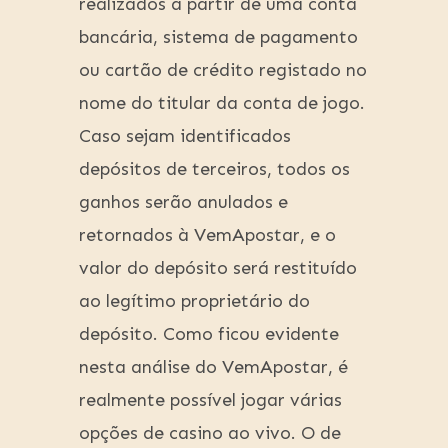
realizados a partir de uma conta
bancária, sistema de pagamento
ou cartão de crédito registado no
nome do titular da conta de jogo.
Caso sejam identificados
depósitos de terceiros, todos os
ganhos serão anulados e
retornados à VemApostar, e o
valor do depósito será restituído
ao legítimo proprietário do
depósito. Como ficou evidente
nesta análise do VemApostar, é
realmente possível jogar várias
opções de casino ao vivo. O de