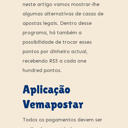
neste artigo vamos mostrar-lhe
algumas alternativas de casas de
apostas legais. Dentro desse
programa, há também a
possibilidade de trocar esses
pontos por dinheiro actual,
recebendo R$5 a cada one
hundred pontos.
Aplicação
Vemapostar
Todos os pagamentos devem ser