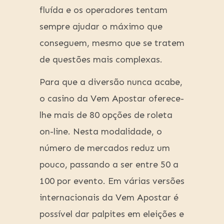
fluída e os operadores tentam
sempre ajudar o máximo que
conseguem, mesmo que se tratem
de questões mais complexas.
Para que a diversão nunca acabe,
o casino da Vem Apostar oferece-
lhe mais de 80 opções de roleta
on-line. Nesta modalidade, o
número de mercados reduz um
pouco, passando a ser entre 50 a
100 por evento. Em várias versões
internacionais da Vem Apostar é
possível dar palpites em eleições e