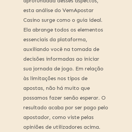
aprofundada desses aspectos,
esta análise do VemApostar
Casino surge como o guia ideal.
Ela abrange todos os elementos
essenciais da plataforma,
auxiliando você na tomada de
decisões informadas ao iniciar
sua jornada de jogo. Em relação
às limitações nos tipos de
apostas, não há muito que
possamos fazer senão esperar. O
resultado acaba por ser pago pelo
apostador, como viste pelas
opiniões de utilizadores acima.