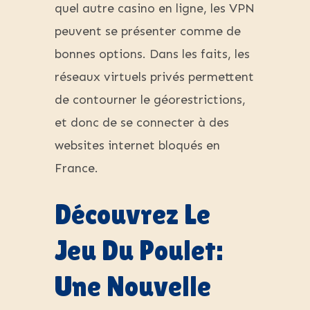
quel autre casino en ligne, les VPN
peuvent se présenter comme de
bonnes options. Dans les faits, les
réseaux virtuels privés permettent
de contourner le géorestrictions,
et donc de se connecter à des
websites internet bloqués en
France.
Découvrez Le
Jeu Du Poulet:
Une Nouvelle