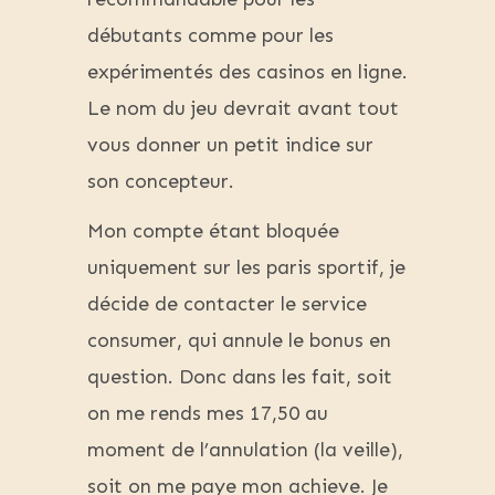
débutants comme pour les
expérimentés des casinos en ligne.
Le nom du jeu devrait avant tout
vous donner un petit indice sur
son concepteur.
Mon compte étant bloquée
uniquement sur les paris sportif, je
décide de contacter le service
consumer, qui annule le bonus en
question. Donc dans les fait, soit
on me rends mes 17,50 au
moment de l’annulation (la veille),
soit on me paye mon achieve. Je