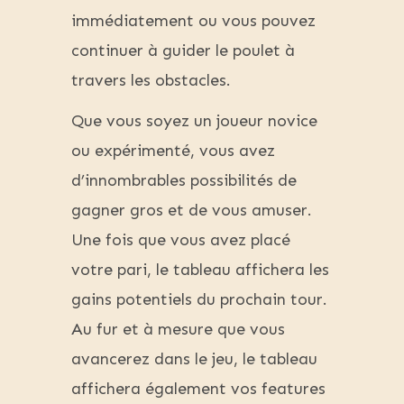
immédiatement ou vous pouvez
continuer à guider le poulet à
travers les obstacles.
Que vous soyez un joueur novice
ou expérimenté, vous avez
d’innombrables possibilités de
gagner gros et de vous amuser.
Une fois que vous avez placé
votre pari, le tableau affichera les
gains potentiels du prochain tour.
Au fur et à mesure que vous
avancerez dans le jeu, le tableau
affichera également vos features