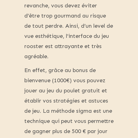
revanche, vous devez éviter
d’être trop gourmand au risque
de tout perdre. Ainsi, d’un level de
vue esthétique, l’interface du jeu
rooster est attrayante et très
agréable.
En effet, grâce au bonus de
bienvenue (1000€) vous pouvez
jouer au jeu du poulet gratuit et
établir vos stratégies et astuces
de jeu. La méthode sigma est une
technique qui peut vous permettre
de gagner plus de 500 € par jour