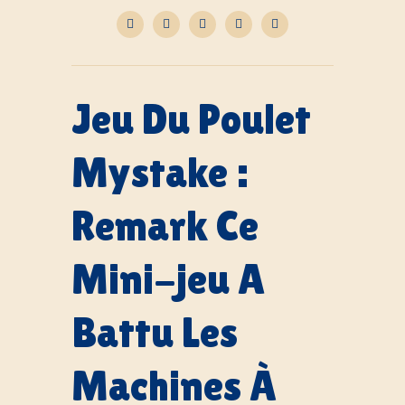
Jeu Du Poulet
Mystake :
Remark Ce
Mini-jeu A
Battu Les
Machines À