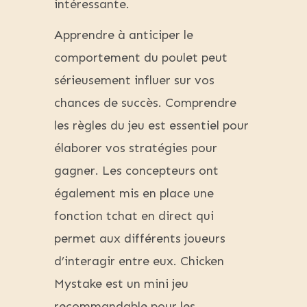
intéressante.
Apprendre à anticiper le
comportement du poulet peut
sérieusement influer sur vos
chances de succès. Comprendre
les règles du jeu est essentiel pour
élaborer vos stratégies pour
gagner. Les concepteurs ont
également mis en place une
fonction tchat en direct qui
permet aux différents joueurs
d’interagir entre eux. Chicken
Mystake est un mini jeu
recommandable pour les