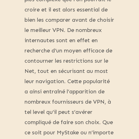
croire et il est alors essential de
bien les comparer avant de choisir
le meilleur VPN. De nombreux
internautes sont en effet en
recherche d‘un moyen efficace de
contourner les restrictions sur le
Net, tout en sécurisant au most
leur navigation. Cette popularité
a ainsi entraîné l’apparition de
nombreux fournisseurs de VPN, à
tel level qu’il peut s’avérer
compliqué de faire son choix. Que
ce soit pour MyStake ou n’importe