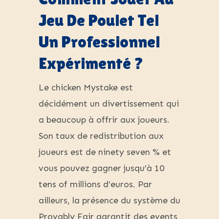
Jeu De Poulet Tel
Un Professionnel
Expérimenté ?
Le chicken Mystake est
décidément un divertissement qui
a beaucoup à offrir aux joueurs.
Son taux de redistribution aux
joueurs est de ninety seven % et
vous pouvez gagner jusqu’à 10
tens of millions d’euros. Par
ailleurs, la présence du système du
Provably Fair garantit des events