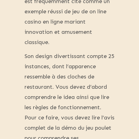
est fréquemment cité comme un
exemple réussi de jeu de on line
casino en ligne mariant
innovation et amusement
classique.
Son design divertissant compte 25
instances, dont l’apparence
ressemble à des cloches de
restaurant. Vous devez d’abord
comprendre le idea ainsi que lire
les règles de fonctionnement.
Pour ce faire, vous devez lire l’avis
complet de la démo du jeu poulet
pour comprendre ses