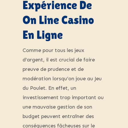
Expérience De
On Line Casino
En Ligne
Comme pour tous les jeux
d’argent, il est crucial de faire
preuve de prudence et de
modération lorsqu’on joue au Jeu
du Poulet. En effet, un
investissement trop important ou
une mauvaise gestion de son
budget peuvent entraîner des
conséquences fâcheuses sur le