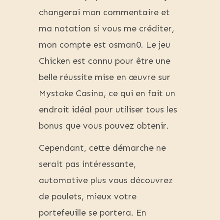
changerai mon commentaire et
ma notation si vous me créditer,
mon compte est osman0. Le jeu
Chicken est connu pour être une
belle réussite mise en œuvre sur
Mystake Casino, ce qui en fait un
endroit idéal pour utiliser tous les
bonus que vous pouvez obtenir.
Cependant, cette démarche ne
serait pas intéressante,
automotive plus vous découvrez
de poulets, mieux votre
portefeuille se portera. En