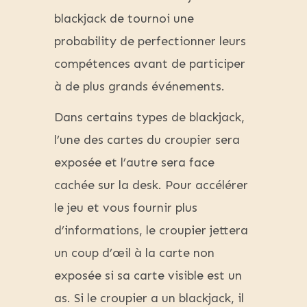
blackjack de tournoi une
probability de perfectionner leurs
compétences avant de participer
à de plus grands événements.
Dans certains types de blackjack,
l’une des cartes du croupier sera
exposée et l’autre sera face
cachée sur la desk. Pour accélérer
le jeu et vous fournir plus
d’informations, le croupier jettera
un coup d’œil à la carte non
exposée si sa carte visible est un
as. Si le croupier a un blackjack, il