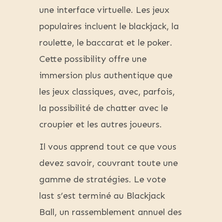
une interface virtuelle. Les jeux
populaires incluent le blackjack, la
roulette, le baccarat et le poker.
Cette possibility offre une
immersion plus authentique que
les jeux classiques, avec, parfois,
la possibilité de chatter avec le
croupier et les autres joueurs.
Il vous apprend tout ce que vous
devez savoir, couvrant toute une
gamme de stratégies. Le vote
last s’est terminé au Blackjack
Ball, un rassemblement annuel des