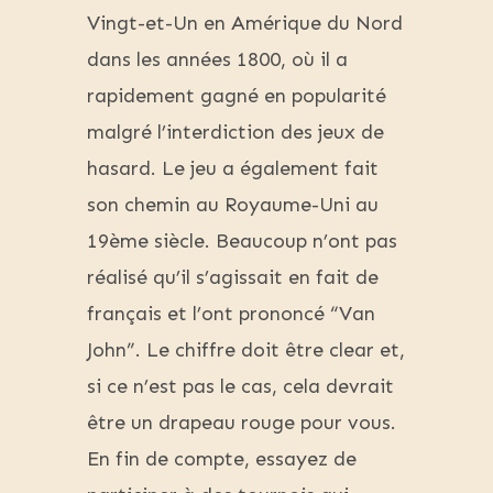
Vingt-et-Un en Amérique du Nord
dans les années 1800, où il a
rapidement gagné en popularité
malgré l’interdiction des jeux de
hasard. Le jeu a également fait
son chemin au Royaume-Uni au
19ème siècle. Beaucoup n’ont pas
réalisé qu’il s’agissait en fait de
français et l’ont prononcé “Van
John”. Le chiffre doit être clear et,
si ce n’est pas le cas, cela devrait
être un drapeau rouge pour vous.
En fin de compte, essayez de