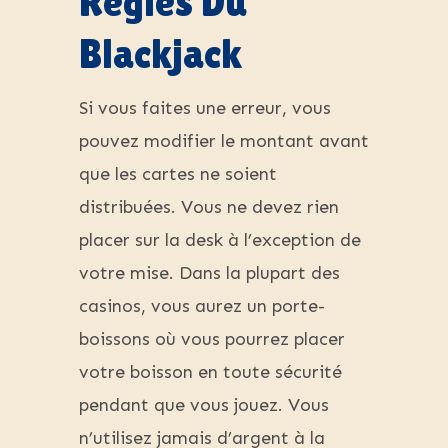
Règles Du
Blackjack
Si vous faites une erreur, vous
pouvez modifier le montant avant
que les cartes ne soient
distribuées. Vous ne devez rien
placer sur la desk à l’exception de
votre mise. Dans la plupart des
casinos, vous aurez un porte-
boissons où vous pourrez placer
votre boisson en toute sécurité
pendant que vous jouez. Vous
n’utilisez jamais d’argent à la