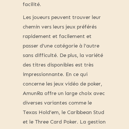
facilité.
Les joueurs peuvent trouver leur
chemin vers leurs jeux préférés
rapidement et facilement et
passer d’une catégorie à l’autre
sans difficulté. De plus, la variété
des titres disponibles est très
impressionnante. En ce qui
concerne les jeux vidéo de poker,
AmunRa offre un large choix avec
diverses variantes comme le
Texas Hold’em, le Caribbean Stud
et le Three Card Poker. La gestion