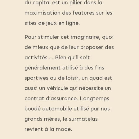
du capital est un pilier dans la
maximisation des features sur les
sites de jeux en ligne.
Pour stimuler cet imaginaire, quoi
de mieux que de leur proposer des
activités … Bien qu’il soit
généralement utilisé à des fins
sportives ou de loisir, un quad est
aussi un véhicule qui nécessite un
contrat d’assurance. Longtemps
boudé automobile utilisé par nos
grands mères, le surmatelas
revient à la mode.