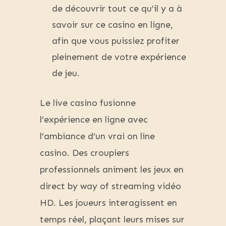
de découvrir tout ce qu’il y a à
savoir sur ce casino en ligne,
afin que vous puissiez profiter
pleinement de votre expérience
de jeu.
Le live casino fusionne
l’expérience en ligne avec
l’ambiance d’un vrai on line
casino. Des croupiers
professionnels animent les jeux en
direct by way of streaming vidéo
HD. Les joueurs interagissent en
temps réel, plaçant leurs mises sur