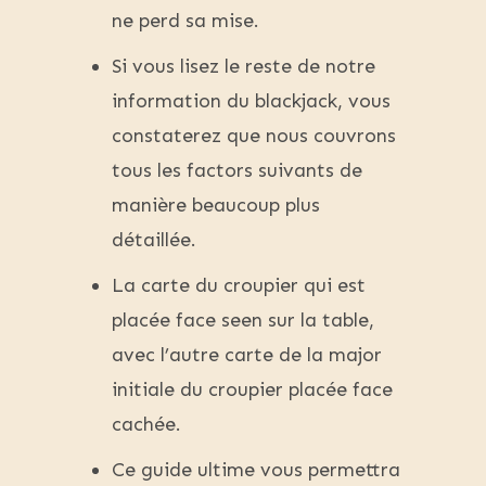
ne perd sa mise.
Si vous lisez le reste de notre
information du blackjack, vous
constaterez que nous couvrons
tous les factors suivants de
manière beaucoup plus
détaillée.
La carte du croupier qui est
placée face seen sur la table,
avec l’autre carte de la major
initiale du croupier placée face
cachée.
Ce guide ultime vous permettra