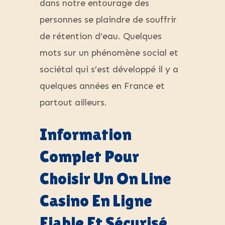
dans notre entourage des
personnes se plaindre de souffrir
de rétention d’eau. Quelques
mots sur un phénomène social et
sociétal qui s’est développé il y a
quelques années en France et
partout ailleurs.
Information
Complet Pour
Choisir Un On Line
Casino En Ligne
Fiable Et Sécurisé