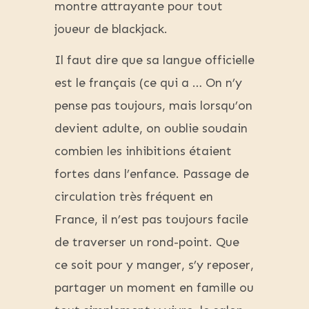
montre attrayante pour tout
joueur de blackjack.
Il faut dire que sa langue officielle
est le français (ce qui a … On n’y
pense pas toujours, mais lorsqu’on
devient adulte, on oublie soudain
combien les inhibitions étaient
fortes dans l’enfance. Passage de
circulation très fréquent en
France, il n’est pas toujours facile
de traverser un rond-point. Que
ce soit pour y manger, s’y reposer,
partager un moment en famille ou