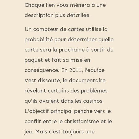
Chaque lien vous mènera à une
description plus détaillée.
Un compteur de cartes utilise la
probabilité pour déterminer quelle
carte sera la prochaine à sortir du
paquet et fait sa mise en
conséquence. En 2011, l’équipe
s’est dissoute, le documentaire
révélant certains des problèmes
qu’ils avaient dans les casinos.
L’objectif principal penche vers le
conflit entre le christianisme et le
jeu. Mais c’est toujours une