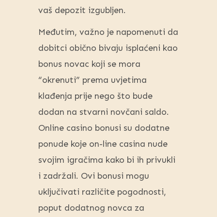
vaš depozit izgubljen.
Međutim, važno je napomenuti da
dobitci obično bivaju isplaćeni kao
bonus novac koji se mora
“okrenuti” prema uvjetima
klađenja prije nego što bude
dodan na stvarni novčani saldo.
Online casino bonusi su dodatne
ponude koje on-line casina nude
svojim igračima kako bi ih privukli
i zadržali. Ovi bonusi mogu
uključivati različite pogodnosti,
poput dodatnog novca za