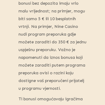
bonusi bez depozita imaju vrlo
malu vrijednost; na primjer, mogu
biti samo 5 € ili 10 besplatnih
vrtnji. Na primjer, Nine Casino
nudi program preporuka gdje
možete zaraditi do 350 € za jednu
uspješnu preporuku. Važno je
napomenuti da iznos bonusa koji
možete zaraditi putem programa
preporuka ovisi o razini koju
dostigne vaš preporučeni prijatelj
u programu vjernosti.
Ti bonusi omogućavaju igračima