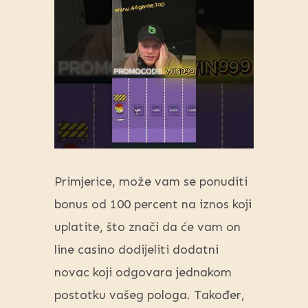
Primjerice, može vam se ponuditi
bonus od 100 percent na iznos koji
uplatite, što znači da će vam on
line casino dodijeliti dodatni
novac koji odgovara jednakom
postotku vašeg pologa. Također,