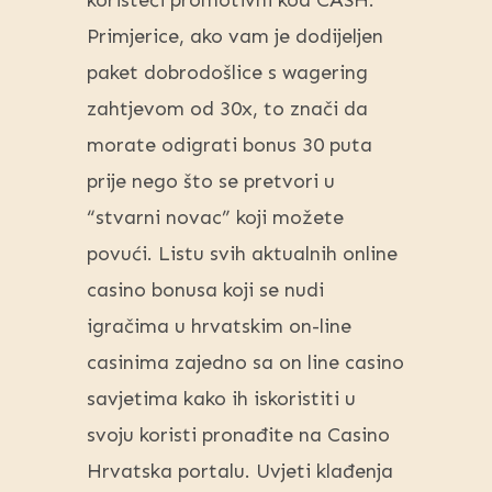
koristeći promotivni kod CASH.
Primjerice, ako vam je dodijeljen
paket dobrodošlice s wagering
zahtjevom od 30x, to znači da
morate odigrati bonus 30 puta
prije nego što se pretvori u
“stvarni novac” koji možete
povući. Listu svih aktualnih online
casino bonusa koji se nudi
igračima u hrvatskim on-line
casinima zajedno sa on line casino
savjetima kako ih iskoristiti u
svoju koristi pronađite na Casino
Hrvatska portalu. Uvjeti klađenja