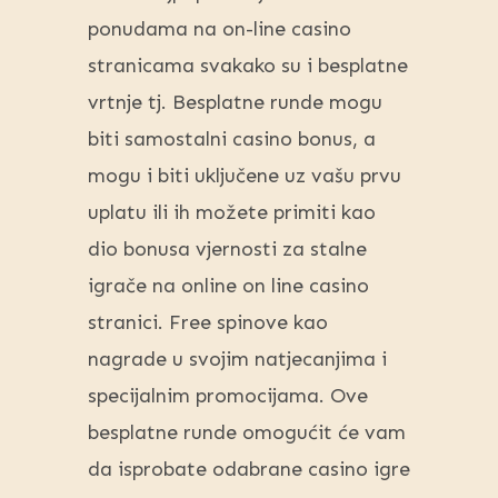
ponudama na on-line casino
stranicama svakako su i besplatne
vrtnje tj. Besplatne runde mogu
biti samostalni casino bonus, a
mogu i biti uključene uz vašu prvu
uplatu ili ih možete primiti kao
dio bonusa vjernosti za stalne
igrače na online on line casino
stranici. Free spinove kao
nagrade u svojim natjecanjima i
specijalnim promocijama. Ove
besplatne runde omogućit će vam
da isprobate odabrane casino igre