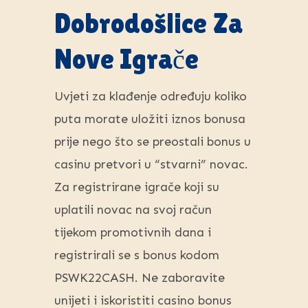
Dobrodošlice Za
Nove Igrače
Uvjeti za klađenje određuju koliko
puta morate uložiti iznos bonusa
prije nego što se preostali bonus u
casinu pretvori u “stvarni” novac.
Za registrirane igrače koji su
uplatili novac na svoj račun
tijekom promotivnih dana i
registrirali se s bonus kodom
PSWK22CASH. Ne zaboravite
unijeti i iskoristiti casino bonus