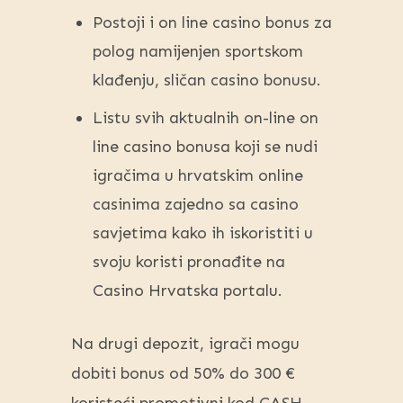
Postoji i on line casino bonus za
polog namijenjen sportskom
klađenju, sličan casino bonusu.
Listu svih aktualnih on-line on
line casino bonusa koji se nudi
igračima u hrvatskim online
casinima zajedno sa casino
savjetima kako ih iskoristiti u
svoju koristi pronađite na
Casino Hrvatska portalu.
Na drugi depozit, igrači mogu
dobiti bonus od 50% do 300 €