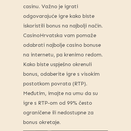
casinu. Važno je igrati
odgovarajuće igre kako biste
iskoristili bonus na najbolji način.
CasinoHrvatska vam pomaže
odabrati najbolje casino bonuse
na internetu, pa krenimo redom.
Kako biste uspješno okrenuli
bonus, odaberite igre s visokim
postotkom povrata (RTP).
Međutim, imajte na umu da su
igre s RTP-om od 99% često
ograničene ili nedostupne za
bonus okretaje.