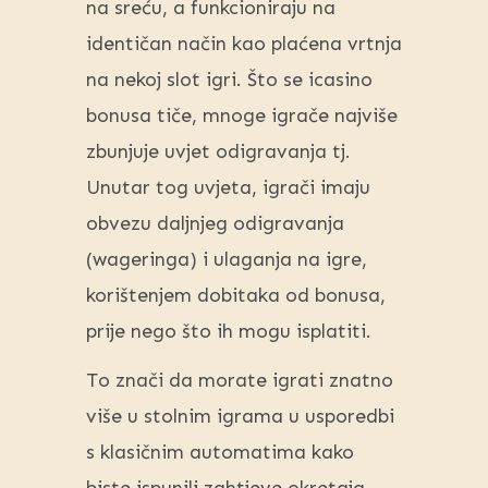
na sreću, a funkcioniraju na
identičan način kao plaćena vrtnja
na nekoj slot igri. Što se icasino
bonusa tiče, mnoge igrače najviše
zbunjuje uvjet odigravanja tj.
Unutar tog uvjeta, igrači imaju
obvezu daljnjeg odigravanja
(wageringa) i ulaganja na igre,
korištenjem dobitaka od bonusa,
prije nego što ih mogu isplatiti.
To znači da morate igrati znatno
više u stolnim igrama u usporedbi
s klasičnim automatima kako
biste ispunili zahtjeve okretaja.