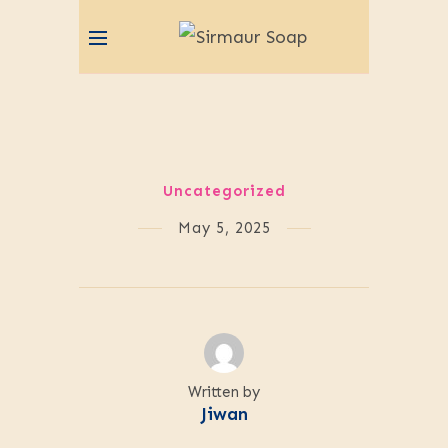
Uncategorized
May 5, 2025
Written by
Jiwan