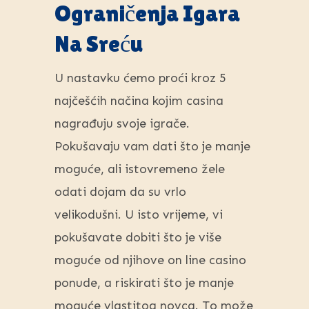
Ograničenja Igara
Na Sreću
U nastavku ćemo proći kroz 5
najčešćih načina kojim casina
nagrađuju svoje igrače.
Pokušavaju vam dati što je manje
moguće, ali istovremeno žele
odati dojam da su vrlo
velikodušni. U isto vrijeme, vi
pokušavate dobiti što je više
moguće od njihove on line casino
ponude, a riskirati što je manje
moguće vlastitog novca. To može