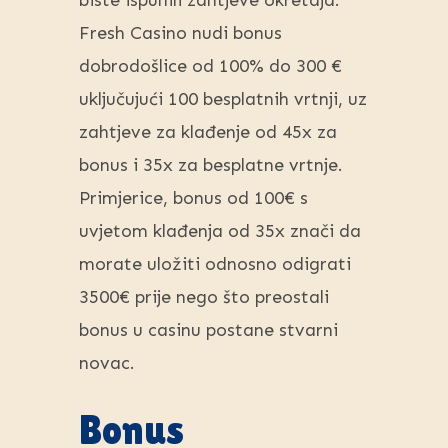
Fresh Casino nudi bonus
dobrodošlice od 100% do 300 €
uključujući 100 besplatnih vrtnji, uz
zahtjeve za klađenje od 45x za
bonus i 35x za besplatne vrtnje.
Primjerice, bonus od 100€ s
uvjetom klađenja od 35x znači da
morate uložiti odnosno odigrati
3500€ prije nego što preostali
bonus u casinu postane stvarni
novac.
Bonus