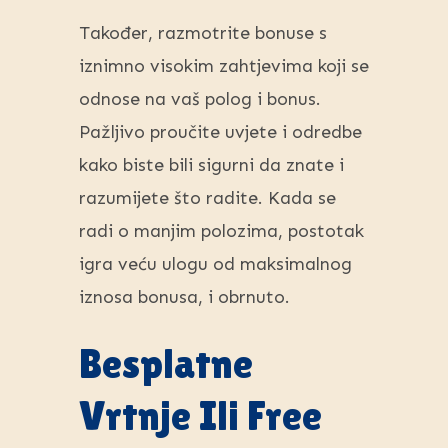
Također, razmotrite bonuse s
iznimno visokim zahtjevima koji se
odnose na vaš polog i bonus.
Pažljivo proučite uvjete i odredbe
kako biste bili sigurni da znate i
razumijete što radite. Kada se
radi o manjim polozima, postotak
igra veću ulogu od maksimalnog
iznosa bonusa, i obrnuto.
Besplatne
Vrtnje Ili Free