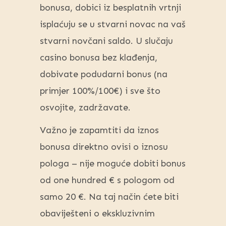
bonusa, dobici iz besplatnih vrtnji
isplaćuju se u stvarni novac na vaš
stvarni novčani saldo. U slučaju
casino bonusa bez klađenja,
dobivate podudarni bonus (na
primjer 100%/100€) i sve što
osvojite, zadržavate.
Važno je zapamtiti da iznos
bonusa direktno ovisi o iznosu
pologa – nije moguće dobiti bonus
od one hundred € s pologom od
samo 20 €. Na taj način ćete biti
obaviješteni o ekskluzivnim