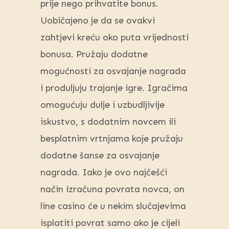
prije nego prihvatite bonus.
Uobičajeno je da se ovakvi
zahtjevi kreću oko puta vrijednosti
bonusa. Pružaju dodatne
mogućnosti za osvajanje nagrada
i produljuju trajanje igre. Igračima
omogućuju dulje i uzbudljivije
iskustvo, s dodatnim novcem ili
besplatnim vrtnjama koje pružaju
dodatne šanse za osvajanje
nagrada. Iako je ovo najčešći
način izračuna povrata novca, on
line casino će u nekim slučajevima
isplatiti povrat samo ako je cijeli