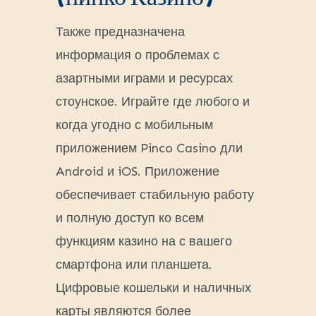
Также предназначена
информация о проблемах с
азартными играми и ресурсах
стоунское. Играйте где любого и
когда угодно с мобильным
приложением Pinco Casino дли
Android и iOS. Приложение
обеспечивает стабильную работу
и полную доступ ко всем
функциям казино на с вашего
смартфона или планшета.
Цифровые кошельки и наличных
карты являются более