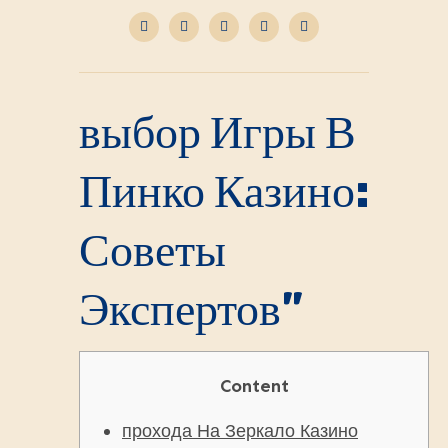
выбор Игры В
Пинко Казино:
Советы
Экспертов”
Content
прохода На Зеркало Казино