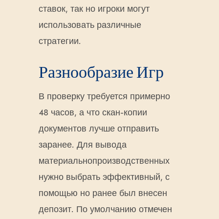
ставок, так но игроки могут
использовать различные
стратегии.
Разнообразие Игр
В проверку требуется примерно
48 часов, а что скан-копии
документов лучше отправить
заранее. Для вывода
материальнопроизводственных
нужно выбрать эффективный, с
помощью но ранее был внесен
депозит. По умолчанию отмечен