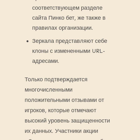
соответствующем разделе
сайта Пинко бет, же также в
правилах организации.
Зеркала представляют себе
клоны с измененными URL-
адресами.
Только подтверждается
многочисленными
положительными отзывами от
игроков, которые отмечают
высокий уровень защищенности
их данных. Участники акции