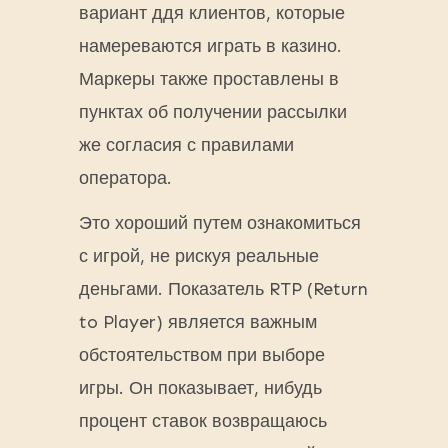
вариант ддя клиентов, которые
намереваются играть в казино.
Маркеры также проставлены в
пунктах об получении рассылки
же согласия с правилами
оператора.
Это хороший путем ознакомиться
с игрой, не рискуя реальные
деньгами. Показатель RTP (Return
to Player) является важным
обстоятельством при выборе
игры. Он показывает, нибудь
процент ставок возвращаюсь