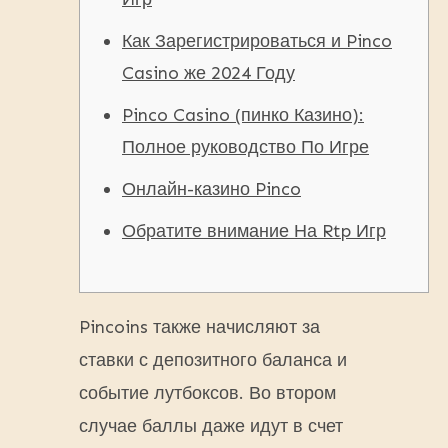
Как Зарегистрироваться и Pinco
Casino же 2024 Году
Pinco Casino (пинко Казино):
Полное руководство По Игре
Онлайн-казино Pinco
Обратите внимание На Rtp Игр
Pincoins также начисляют за
ставки с депозитного баланса и
событие лутбоксов. Во втором
случае баллы даже идут в счет