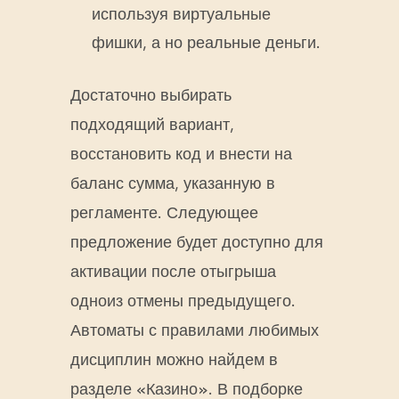
используя виртуальные
фишки, а но реальные деньги.
Достаточно выбирать
подходящий вариант,
восстановить код и внести на
баланс сумма, указанную в
регламенте. Следующее
предложение будет доступно для
активации после отыгрыша
одноиз отмены предыдущего.
Автоматы с правилами любимых
дисциплин можно найдем в
разделе «Казино». В подборке