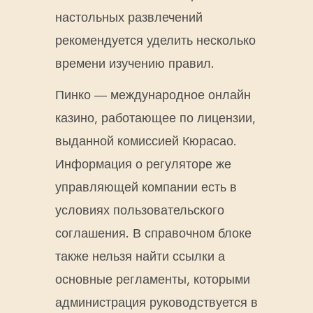
настольных развлечений
рекомендуется уделить несколько
времени изучению правил.
Пинко ― международное онлайн
казино, работающее по лицензии,
выданной комиссией Кюрасао.
Информация о регуляторе же
управляющей компании есть в
условиях пользовательского
соглашения. В справочном блоке
также нельзя найти ссылки а
основные регламенты, которыми
администрация руководствуется в