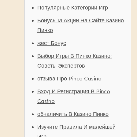
Популярные Категории Игр
Бонусы И Акции На Сайте Казино
Пинко
жест Бонус
Выбор Игры В Пинко Казино:
Советы Экспертов
отзыва Про Pinco Casino
Вход И Регистрация В Pinco
Casino
обналичить В Казино Пинко
Изучите Правила И малейшей
Игр