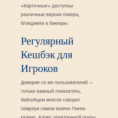
«Карточные» доступны
различные версии покера,
блэкджека а баккары.
Регулярный
Кешбэк для
Игроков
Доверие со же пользователей —
только важный показатель,
бейсибцем многое говорит
семряуи самом казино Пинко
казино. Адрес электронной почты