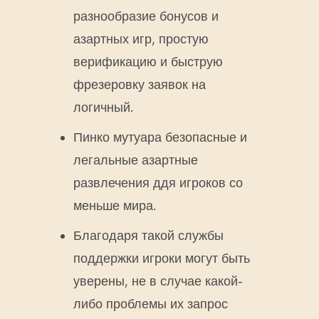
разнообразие бонусов и
азартных игр, простую
верификацию и быструю
фрезеровку заявок на
логичный.
Пинко мутуара безопасные и
легальные азартные
развлечения ддя игроков со
меньше мира.
Благодаря такой службы
поддержки игроки могут быть
уверены, не в случае какой-
либо проблемы их запрос