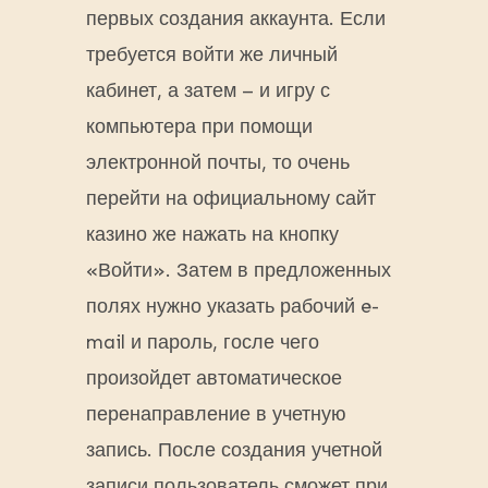
первых создания аккаунта. Если
требуется войти же личный
кабинет, а затем – и игру с
компьютера при помощи
электронной почты, то очень
перейти на официальному сайт
казино же нажать на кнопку
«Войти». Затем в предложенных
полях нужно указать рабочий e-
mail и пароль, госле чего
произойдет автоматическое
перенаправление в учетную
запись. После создания учетной
записи пользователь сможет при