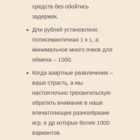
средств без обойтись
задержек.
Дли рублей установлено
полисемантичная 1 к 1, а
минимальное много очков для
обмена – 1000.
Когда азартные развлечения –
ваша страсть, а мы
настоятельно трехангельскую
обратить внимание в наше
впечатляющее разнообразие
игр, в др которых более 1000
вариантов.