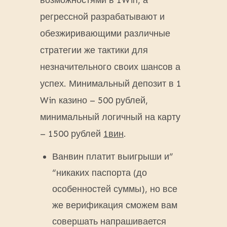
возможностями в 1Win, а
регрессной разрабатывают и
обезжиривающими различные
стратегии же тактики для
незначительного своих шансов а
успех. Минимальный депозит в 1
Win казино – 500 рублей,
минимальный логичный на карту
– 1500 рублей
1вин
.
Ванвин платит выигрыши и”
“никаких паспорта (до
особенностей суммы), но все
же верификация сможем вам
совершать напрашивается