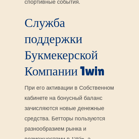
спортивные события.
Служба
поддержки
Букмекерской
Компании 1win
При его активации в Собственном
кабинете на бонусный баланс
зачисляются новые денежные
средства. Бетторы пользуются
разнообразием рынка и