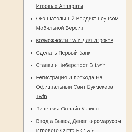
Игровые Аппараты
Окончательный Вердикт ноунсом
Мобильной Версии
возможности 1win Для Игроков
Сделать Первый банк
Ставки и Киберспорт В 1win
Регистрация И прохода На
Официальный Сайт Букмекера
1win
Лицензия Онлайн Казино
Ввод а Вывод Денег киромарусом
Игрового Счета Бк 1win