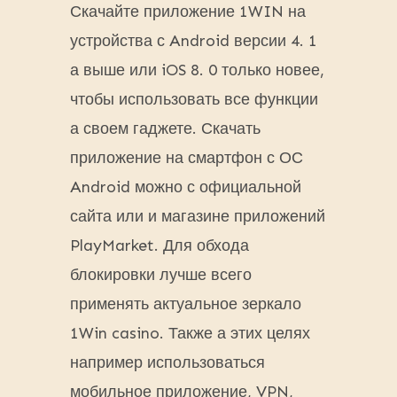
Скачайте приложение 1WIN на
устройства с Android версии 4. 1
а выше или iOS 8. 0 только новее,
чтобы использовать все функции
а своем гаджете. Скачать
приложение на смартфон с ОС
Android можно с официальной
сайта или и магазине приложений
PlayMarket. Для обхода
блокировки лучше всего
применять актуальное зеркало
1Win casino. Также а этих целях
например использоваться
мобильное приложение, VPN,