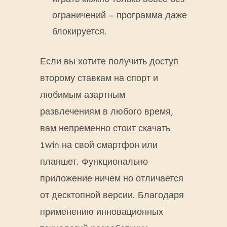
ограничений – программа даже
блокируется.
Если вы хотите получить доступ
второму ставкам на спорт и
любимым азартным
развлечениям в любого время,
вам непременно стоит скачать
1win на свой смартфон или
планшет. Функционально
приложение ничем но отличается
от десктопной версии. Благодаря
применению инновационных