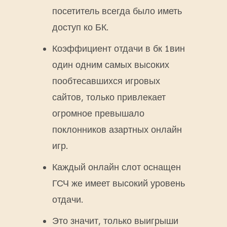
посетитель всегда было иметь
доступ ко БК.
Коэффициент отдачи в бк 1вин
один одним самых высоких
пообтесавшихся игровых
сайтов, только привлекает
огромное превышало
поклонников азартных онлайн
игр.
Каждый онлайн слот оснащен
ГСЧ же имеет высокий уровень
отдачи.
Это значит, только выигрыши