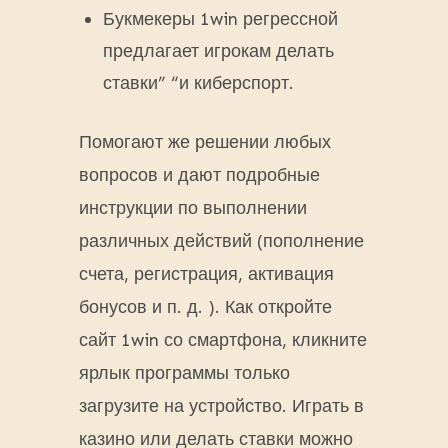
Букмекеры 1win регрессной
предлагает игрокам делать
ставки” “и киберспорт.
Помогают же решении любых
вопросов и дают подробные
инструкции по выполнении
различных действий (пополнение
счета, регистрация, активация
бонусов и п. д. ). Как откройте
сайт 1win со смартфона, кликните
ярлык программы только
загрузите на устройство. Играть в
казино или делать ставки можно