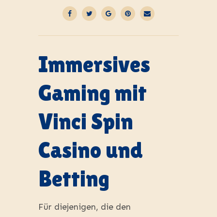
Immersives
Gaming mit
Vinci Spin
Casino und
Betting
Für diejenigen, die den