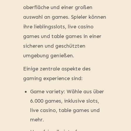
oberfläche und einer großen
auswahl an games. Spieler können
ihre lieblingsslots, live casino
games und table games in einer
sicheren und geschützten
umgebung genießen.
Einige zentrale aspekte des
gaming experience sind:
Game variety: Wähle aus über
6.000 games, inklusive slots,
live casino, table games und
mehr.