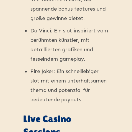
spannende bonus features und
große gewinne bietet.
Da Vinci: Ein slot inspiriert vom
berühmten künstler, mit
detaillierten grafiken und
fesselndem gameplay.
Fire Joker: Ein schnelllebiger
slot mit einem unterhaltsamen
thema und potenzial für
bedeutende payouts.
Live Casino
Sessions