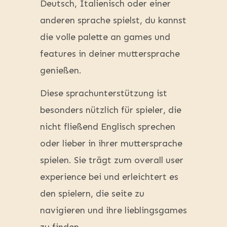
Deutsch, Italienisch oder einer
anderen sprache spielst, du kannst
die volle palette an games und
features in deiner muttersprache
genießen.
Diese sprachunterstützung ist
besonders nützlich für spieler, die
nicht fließend Englisch sprechen
oder lieber in ihrer muttersprache
spielen. Sie trägt zum overall user
experience bei und erleichtert es
den spielern, die seite zu
navigieren und ihre lieblingsgames