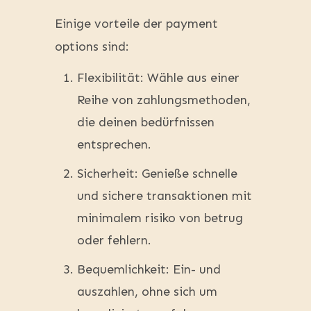
Einige vorteile der payment
options sind:
Flexibilität: Wähle aus einer
Reihe von zahlungsmethoden,
die deinen bedürfnissen
entsprechen.
Sicherheit: Genieße schnelle
und sichere transaktionen mit
minimalem risiko von betrug
oder fehlern.
Bequemlichkeit: Ein- und
auszahlen, ohne sich um