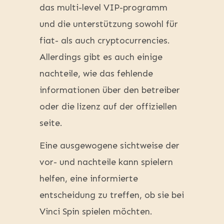
das multi-level VIP-programm
und die unterstützung sowohl für
fiat- als auch cryptocurrencies.
Allerdings gibt es auch einige
nachteile, wie das fehlende
informationen über den betreiber
oder die lizenz auf der offiziellen
seite.
Eine ausgewogene sichtweise der
vor- und nachteile kann spielern
helfen, eine informierte
entscheidung zu treffen, ob sie bei
Vinci Spin spielen möchten.