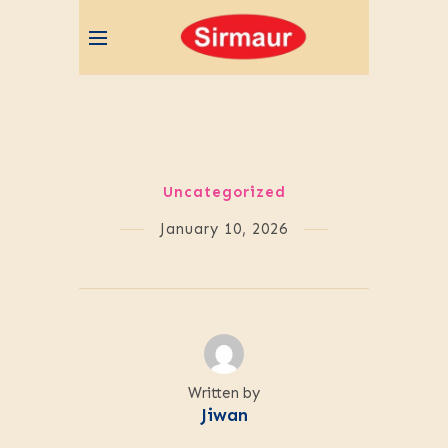
Uncategorized
January 10, 2026
Written by
Jiwan