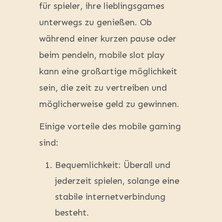
für spieler, ihre lieblingsgames
unterwegs zu genießen. Ob
während einer kurzen pause oder
beim pendeln, mobile slot play
kann eine großartige möglichkeit
sein, die zeit zu vertreiben und
möglicherweise geld zu gewinnen.
Einige vorteile des mobile gaming
sind:
Bequemlichkeit: Überall und
jederzeit spielen, solange eine
stabile internetverbindung
besteht.