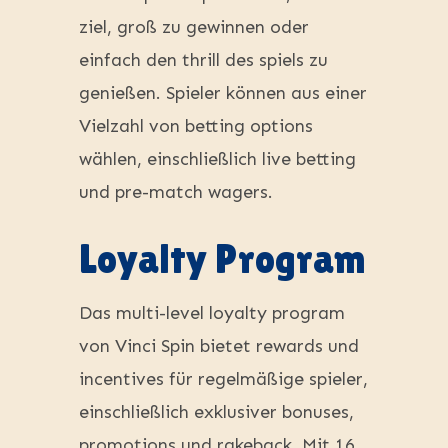
ziel, groß zu gewinnen oder
einfach den thrill des spiels zu
genießen. Spieler können aus einer
Vielzahl von betting options
wählen, einschließlich live betting
und pre-match wagers.
Loyalty Program
Das multi-level loyalty program
von Vinci Spin bietet rewards und
incentives für regelmäßige spieler,
einschließlich exklusiver bonuses,
promotions und rakeback. Mit 16