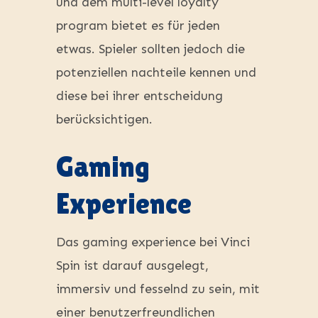
und dem multi-level loyalty
program bietet es für jeden
etwas. Spieler sollten jedoch die
potenziellen nachteile kennen und
diese bei ihrer entscheidung
berücksichtigen.
Gaming
Experience
Das gaming experience bei Vinci
Spin ist darauf ausgelegt,
immersiv und fesselnd zu sein, mit
einer benutzerfreundlichen