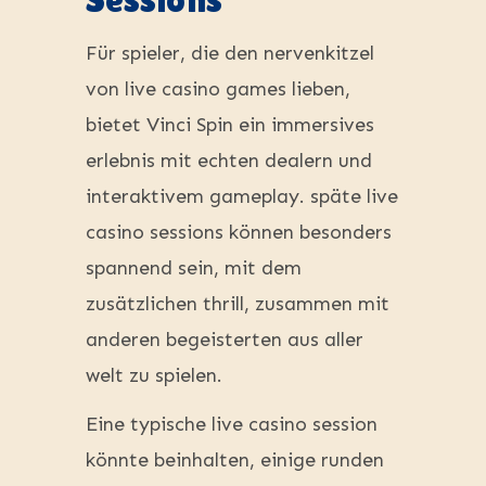
Für spieler, die den nervenkitzel
von live casino games lieben,
bietet Vinci Spin ein immersives
erlebnis mit echten dealern und
interaktivem gameplay. späte live
casino sessions können besonders
spannend sein, mit dem
zusätzlichen thrill, zusammen mit
anderen begeisterten aus aller
welt zu spielen.
Eine typische live casino session
könnte beinhalten, einige runden