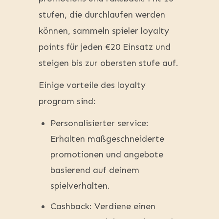
stufen, die durchlaufen werden
können, sammeln spieler loyalty
points für jeden €20 Einsatz und
steigen bis zur obersten stufe auf.
Einige vorteile des loyalty
program sind:
Personalisierter service:
Erhalten maßgeschneiderte
promotionen und angebote
basierend auf deinem
spielverhalten.
Cashback: Verdiene einen