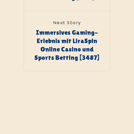
Next Story
Immersives Gaming-
Erlebnis mit LiraSpin
Online Casino und
Sports Betting [3487]