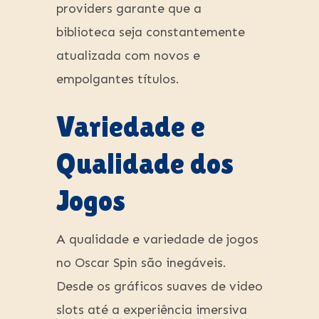
providers garante que a
biblioteca seja constantemente
atualizada com novos e
empolgantes títulos.
Variedade e
Qualidade dos
Jogos
A qualidade e variedade de jogos
no Oscar Spin são inegáveis.
Desde os gráficos suaves de video
slots até a experiência imersiva