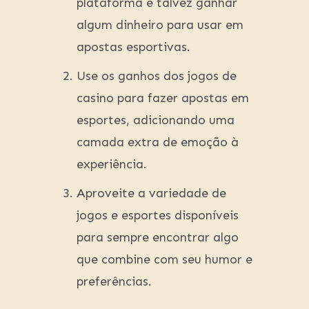
plataforma e talvez ganhar
algum dinheiro para usar em
apostas esportivas.
Use os ganhos dos jogos de
casino para fazer apostas em
esportes, adicionando uma
camada extra de emoção à
experiência.
Aproveite a variedade de
jogos e esportes disponíveis
para sempre encontrar algo
que combine com seu humor e
preferências.