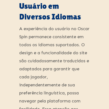
Usuário em
Diversos Idiomas
A experiência do usuário no Oscar
Spin permanece consistente em
todos os idiomas suportados. O
design e a funcionalidade do site
são cuidadosamente traduzidos e
adaptados para garantir que
cada jogador,
independentemente de sua
preferência linguística, possa
navegar pela plataforma com