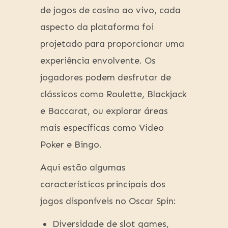
de jogos de casino ao vivo, cada
aspecto da plataforma foi
projetado para proporcionar uma
experiência envolvente. Os
jogadores podem desfrutar de
clássicos como Roulette, Blackjack
e Baccarat, ou explorar áreas
mais específicas como Video
Poker e Bingo.
Aqui estão algumas
características principais dos
jogos disponíveis no Oscar Spin:
Diversidade de slot games,