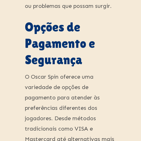
ou problemas que possam surgir.
Opções de
Pagamento e
Segurança
O Oscar Spin oferece uma
variedade de opções de
pagamento para atender às
preferências diferentes dos
jogadores. Desde métodos
tradicionais como VISA e
Mastercard até alternativas mais