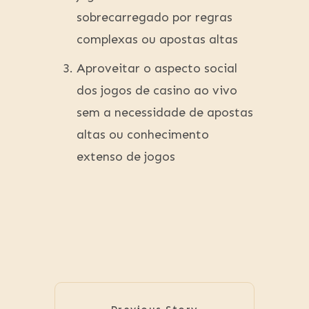
sobrecarregado por regras
complexas ou apostas altas
Aproveitar o aspecto social
dos jogos de casino ao vivo
sem a necessidade de apostas
altas ou conhecimento
extenso de jogos