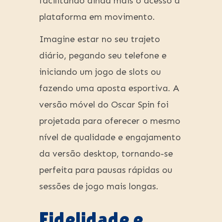
facilitando ainda mais o acesso à
plataforma em movimento.
Imagine estar no seu trajeto
diário, pegando seu telefone e
iniciando um jogo de slots ou
fazendo uma aposta esportiva. A
versão móvel do Oscar Spin foi
projetada para oferecer o mesmo
nível de qualidade e engajamento
da versão desktop, tornando-se
perfeita para pausas rápidas ou
sessões de jogo mais longas.
Fidelidade e