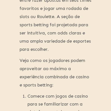
entre fazer apostas em seus times
favoritos e jogar uma rodada de
slots ou Roulette. A seção de
sports betting foi projetada para
ser intuitiva, com odds claras e
uma ampla variedade de esportes
para escolher.
Veja como os jogadores podem
aproveitar ao máximo a
experiência combinada de casino
e sports betting:
Comece com jogos de casino
para se familiarizar com a