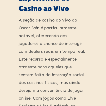
Casino ao Vivo
A seção de casino ao vivo do
Oscar Spin é particularmente
notável, oferecendo aos
jogadores a chance de interagir
com dealers reais em tempo real.
Este recurso é especialmente
atraente para aqueles que
sentem falta da interação social
dos cassinos físicos, mas ainda
desejam a conveniência de jogar
online. Com jogos como Live