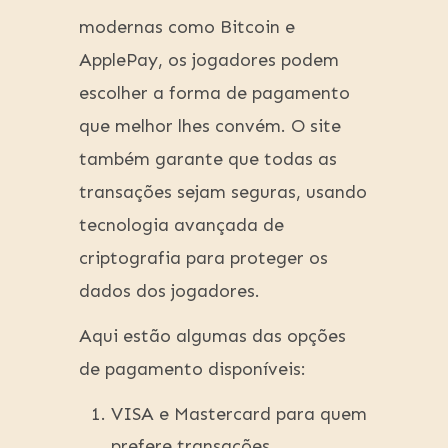
modernas como Bitcoin e
ApplePay, os jogadores podem
escolher a forma de pagamento
que melhor lhes convém. O site
também garante que todas as
transações sejam seguras, usando
tecnologia avançada de
criptografia para proteger os
dados dos jogadores.
Aqui estão algumas das opções
de pagamento disponíveis:
VISA e Mastercard para quem
prefere transações