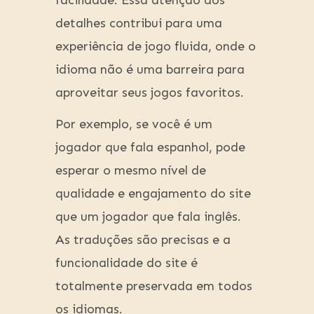
facilidade. Essa atenção aos
detalhes contribui para uma
experiência de jogo fluida, onde o
idioma não é uma barreira para
aproveitar seus jogos favoritos.
Por exemplo, se você é um
jogador que fala espanhol, pode
esperar o mesmo nível de
qualidade e engajamento do site
que um jogador que fala inglês.
As traduções são precisas e a
funcionalidade do site é
totalmente preservada em todos
os idiomas.