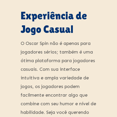
Experiência de
Jogo Casual
O Oscar Spin não é apenas para
jogadores sérios; também é uma
ótima plataforma para jogadores
casuais. Com sua interface
intuitiva e ampla variedade de
jogos, os jogadores podem
facilmente encontrar algo que
combine com seu humor e nível de
habilidade. Seja você querendo