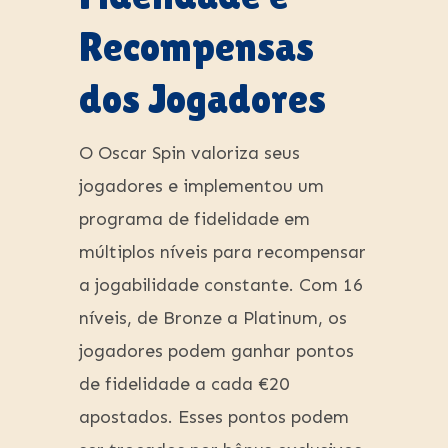
Recompensas
dos Jogadores
O Oscar Spin valoriza seus
jogadores e implementou um
programa de fidelidade em
múltiplos níveis para recompensar
a jogabilidade constante. Com 16
níveis, de Bronze a Platinum, os
jogadores podem ganhar pontos
de fidelidade a cada €20
apostados. Esses pontos podem