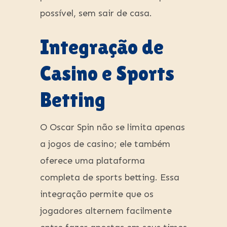
possível, sem sair de casa.
Integração de
Casino e Sports
Betting
O Oscar Spin não se limita apenas
a jogos de casino; ele também
oferece uma plataforma
completa de sports betting. Essa
integração permite que os
jogadores alternem facilmente