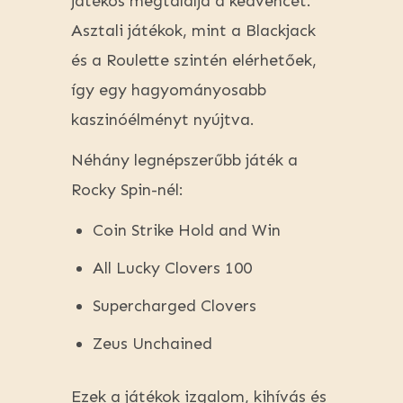
játékos megtalálja a kedvencét.
Asztali játékok, mint a Blackjack
és a Roulette szintén elérhetőek,
így egy hagyományosabb
kaszinóélményt nyújtva.
Néhány legnépszerűbb játék a
Rocky Spin-nél:
Coin Strike Hold and Win
All Lucky Clovers 100
Supercharged Clovers
Zeus Unchained
Ezek a játékok izgalom, kihívás és