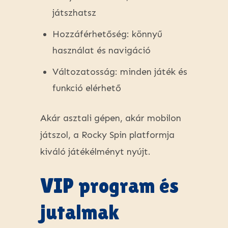
játszhatsz
Hozzáférhetőség: könnyű
használat és navigáció
Változatosság: minden játék és
funkció elérhető
Akár asztali gépen, akár mobilon
játszol, a Rocky Spin platformja
kiváló játékélményt nyújt.
VIP program és
jutalmak