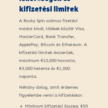
kifizetési limitek
A Rocky Spin számos fizetési
módot kínál, többek között Visa,
MasterCard, Bank Transfer,
ApplePay, Bitcoin és Ethereum. A
kifizetési limitek ésszerűek,
maximum €10,000 havonta,
€3,000 hetente és €1,000
naponta.
Néhány dolog, amit érdemes
figyelembe venni a kifizetéskor:
Minimum kifizetési összeg: €50