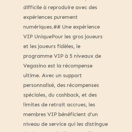
difficile à reproduire avec des
expériences purement
numériques.## Une expérience
VIP UniquePour les gros joueurs
et les joueurs fidèles, le
programme VIP à 5 niveaux de
Vegasino est la récompense
ultime. Avec un support
personnalisé, des récompenses
spéciales, du cashback, et des
limites de retrait accrues, les
membres VIP bénéficient d’un
niveau de service qui les distingue