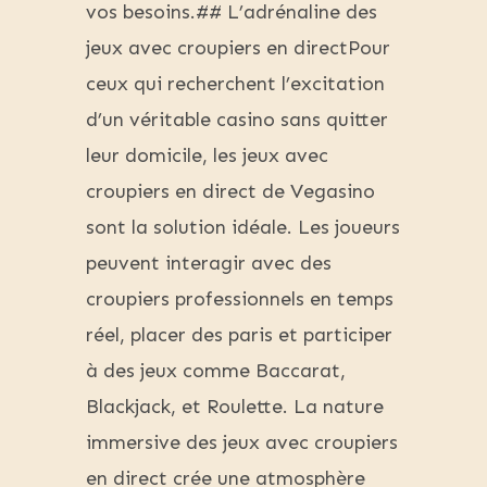
vos besoins.## L’adrénaline des
jeux avec croupiers en directPour
ceux qui recherchent l’excitation
d’un véritable casino sans quitter
leur domicile, les jeux avec
croupiers en direct de Vegasino
sont la solution idéale. Les joueurs
peuvent interagir avec des
croupiers professionnels en temps
réel, placer des paris et participer
à des jeux comme Baccarat,
Blackjack, et Roulette. La nature
immersive des jeux avec croupiers
en direct crée une atmosphère