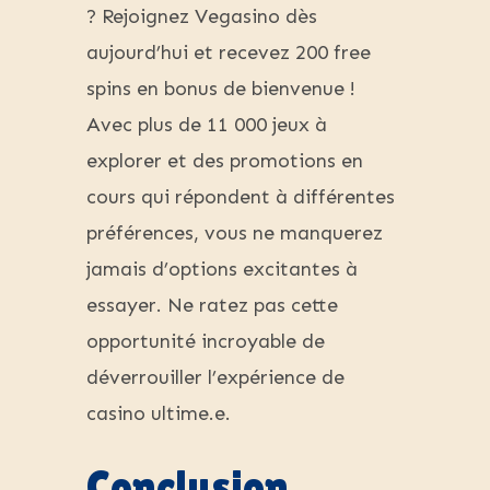
? Rejoignez Vegasino dès
aujourd’hui et recevez 200 free
spins en bonus de bienvenue !
Avec plus de 11 000 jeux à
explorer et des promotions en
cours qui répondent à différentes
préférences, vous ne manquerez
jamais d’options excitantes à
essayer. Ne ratez pas cette
opportunité incroyable de
déverrouiller l’expérience de
casino ultime.e.
Conclusion