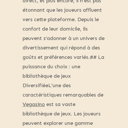
direct, et plus encore, il n’est pas
étonnant que les joueurs affluent
vers cette plateforme. Depuis le
confort de leur domicile, ils
peuvent s’adonner à un univers de
divertissement qui répond à des
goûts et préférences variés.## La
puissance du choix : une
bibliothèque de jeux
DiversifiéeL’une des
caractéristiques remarquables de
Vegasino
est sa vaste
bibliothèque de jeux. Les joueurs
peuvent explorer une gamme