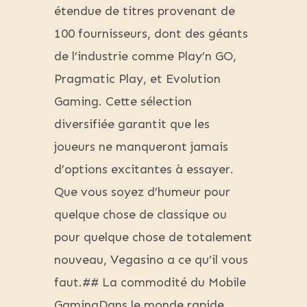
étendue de titres provenant de
100 fournisseurs, dont des géants
de l’industrie comme Play’n GO,
Pragmatic Play, et Evolution
Gaming. Cette sélection
diversifiée garantit que les
joueurs ne manqueront jamais
d’options excitantes à essayer.
Que vous soyez d’humeur pour
quelque chose de classique ou
pour quelque chose de totalement
nouveau, Vegasino a ce qu’il vous
faut.## La commodité du Mobile
GamingDans le monde rapide