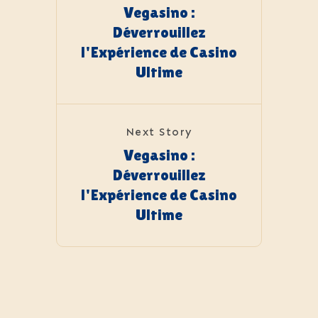
Vegasino :
Déverrouillez
l'Expérience de Casino
Ultime
Next Story
Vegasino :
Déverrouillez
l'Expérience de Casino
Ultime