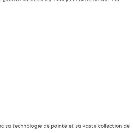
ec sa technologie de pointe et sa vaste collection de