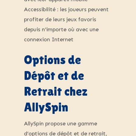
Accessibilité : les joueurs peuvent
profiter de leurs jeux favoris
depuis n’importe où avec une
connexion Internet
Options de
Dépôt et de
Retrait chez
AllySpin
AllySpin propose une gamme
d’options de dépôt et de retrait,