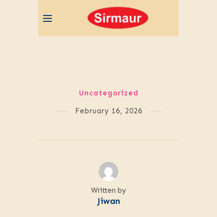
Uncategorized
February 16, 2026
Written by
Jiwan