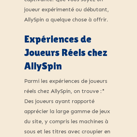
joueur expérimenté ou débutant,
AllySpin a quelque chose à offrir.
Expériences de
Joueurs Réels chez
AllySpin
Parmi les expériences de joueurs
réels chez AllySpin, on trouve :*
Des joueurs ayant rapporté
apprécier la large gamme de jeux
du site, y compris les machines à
sous et les titres avec croupier en