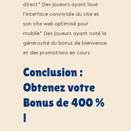
direct* Des joueurs ayant loué
l’interface conviviale du site et
son site web optimisé pour
mobile* Des joueurs ayant noté la
générosité du bonus de bienvenue
et des promotions en cours
Conclusion :
Obtenez votre
Bonus de 400 %
!