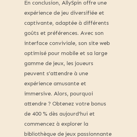
En conclusion, AllySpin offre une
expérience de jeu diversifiée et
captivante, adaptée à différents
goûts et préférences. Avec son
interface conviviale, son site web
optimisé pour mobile et sa large
gamme de jeux, les joueurs
peuvent s’attendre à une
expérience amusante et
immersive. Alors, pourquoi
attendre ? Obtenez votre bonus
de 400 % dès aujourd’hui et
commencez à explorer la
bibliothèque de jeux passionnante