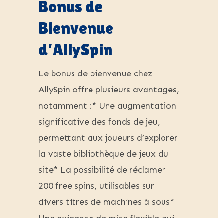
Bonus de
Bienvenue
d’AllySpin
Le bonus de bienvenue chez
AllySpin offre plusieurs avantages,
notamment :* Une augmentation
significative des fonds de jeu,
permettant aux joueurs d’explorer
la vaste bibliothèque de jeux du
site* La possibilité de réclamer
200 free spins, utilisables sur
divers titres de machines à sous*