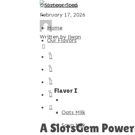
Uncategorized
February 17, 2026
Home
Written by
Jiwan
Our Flavors
Flavor I
Oats Milk
A SlotsGem Power
Soya Milk