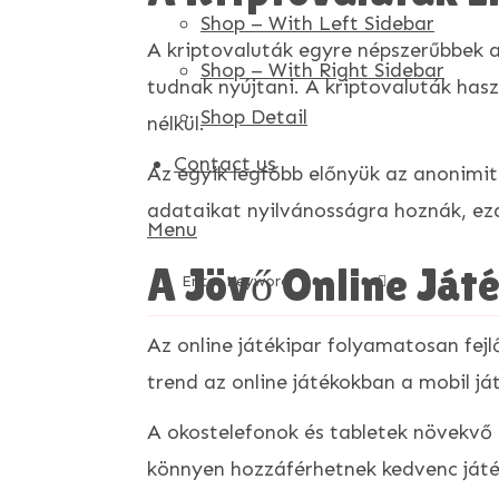
Shop – With Left Sidebar
A kriptovaluták egyre népszerűbbek 
Shop – With Right Sidebar
tudnak nyújtani. A kriptovaluták has
Shop Detail
nélkül.
Contact us
Az egyik legfőbb előnyük az anonimit
adataikat nyilvánosságra hoznák, ez
Menu
A Jövő Online Játé
Az online játékipar folyamatosan fejl
trend az online játékokban a mobil j
A okostelefonok és tabletek növekvő 
könnyen hozzáférhetnek kedvenc játék