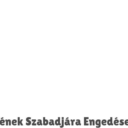
ének Szabadjára Engedés