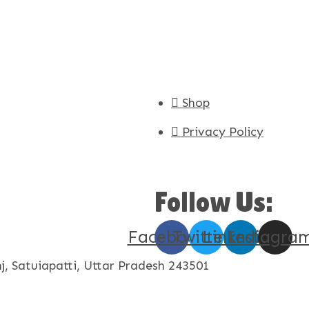
Shop
Privacy Policy
Follow Us:
Facebook
Twitter
Linkedin
Instagra
nj, Satuiapatti, Uttar Pradesh 243501