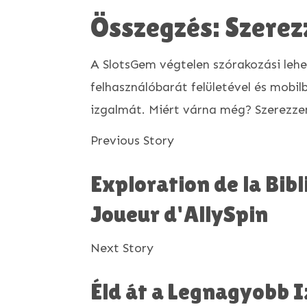
Összegzés: Szerez
A SlotsGem végtelen szórakozási lehet
felhasználóbarát felületével és mobilb
izgalmát. Miért várna még? Szerezzen
Previous Story
Exploration de la Bibl
Joueur d'AllySpin
Next Story
Éld át a Legnagyobb 