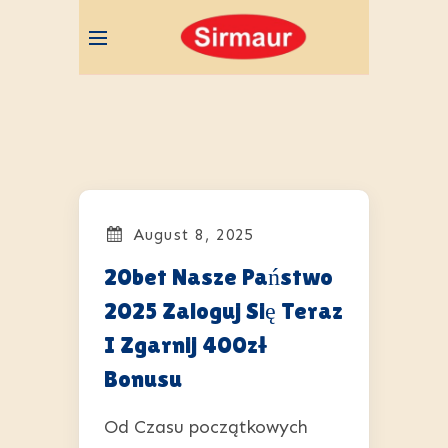
August 8, 2025
20bet Nasze Państwo
2025 Zaloguj Się Teraz
I Zgarnij 400zł
Bonusu
Od Czasu początkowych