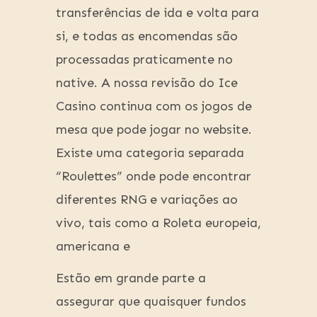
transferências de ida e volta para
si, e todas as encomendas são
processadas praticamente no
native. A nossa revisão do Ice
Casino continua com os jogos de
mesa que pode jogar no website.
Existe uma categoria separada
“Roulettes” onde pode encontrar
diferentes RNG e variações ao
vivo, tais como a Roleta europeia,
americana e
Estão em grande parte a
assegurar que quaisquer fundos