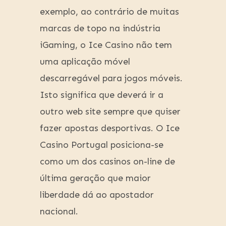
exemplo, ao contrário de muitas
marcas de topo na indústria
iGaming, o Ice Casino não tem
uma aplicação móvel
descarregável para jogos móveis.
Isto significa que deverá ir a
outro web site sempre que quiser
fazer apostas desportivas. O Ice
Casino Portugal posiciona-se
como um dos casinos on-line de
última geração que maior
liberdade dá ao apostador
nacional.