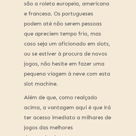
são a roleta europeia, americana
e francesa. Os portugueses
podem até não serem pessoas
que apreciem tempo frio, mas
caso seja um aficionado em slots,
ou se estiver à procura de novos
jogos, não hesite em fazer uma
pequena viagem à neve com esta
slot machine.
Além de que, como realçado
acima, a vantagem aqui é que irá
ter acesso imediato a milhares de
jogos das melhores