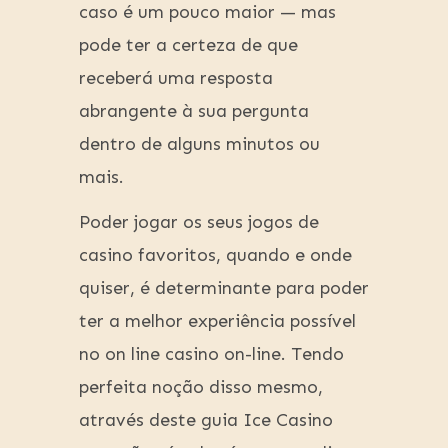
caso é um pouco maior — mas
pode ter a certeza de que
receberá uma resposta
abrangente à sua pergunta
dentro de alguns minutos ou
mais.
Poder jogar os seus jogos de
casino favoritos, quando e onde
quiser, é determinante para poder
ter a melhor experiência possível
no on line casino on-line. Tendo
perfeita noção disso mesmo,
através deste guia Ice Casino