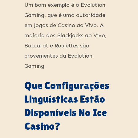
Um bom exemplo é o Evolution
Gaming, que é uma autoridade
em Jogos de Casino ao Vivo. A
maioria dos Blackjacks ao Vivo,
Baccarat e Roulettes são
provenientes da Evolution
Gaming.
Que Configurações
Linguísticas Estão
Disponíveis No Ice
Casino?