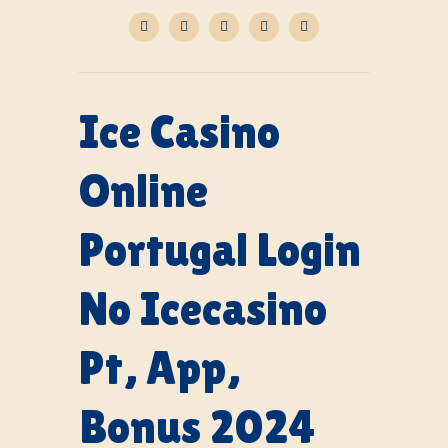
Ice Casino
Online
Portugal Login
No Icecasino
Pt, App,
Bonus 2024