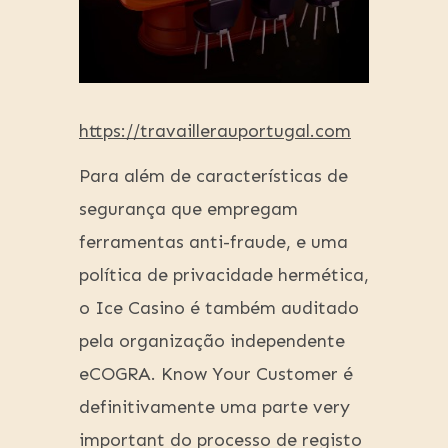
https://travaillerauportugal.com
Para além de características de
segurança que empregam
ferramentas anti-fraude, e uma
política de privacidade hermética,
o Ice Casino é também auditado
pela organização independente
eCOGRA. Know Your Customer é
definitivamente uma parte very
important do processo de registo