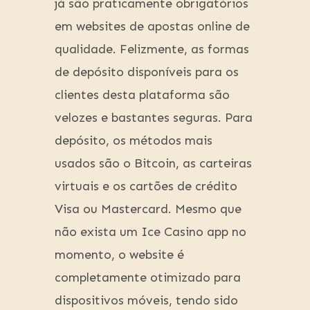
já são praticamente obrigatórios
em websites de apostas online de
qualidade. Felizmente, as formas
de depósito disponíveis para os
clientes desta plataforma são
velozes e bastantes seguras. Para
depósito, os métodos mais
usados são o Bitcoin, as carteiras
virtuais e os cartões de crédito
Visa ou Mastercard. Mesmo que
não exista um Ice Casino app no
momento, o website é
completamente otimizado para
dispositivos móveis, tendo sido