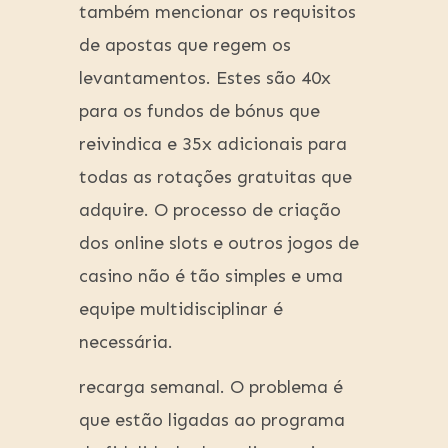
também mencionar os requisitos
de apostas que regem os
levantamentos. Estes são 40x
para os fundos de bónus que
reivindica e 35x adicionais para
todas as rotações gratuitas que
adquire. O processo de criação
dos online slots e outros jogos de
casino não é tão simples e uma
equipe multidisciplinar é
necessária.
recarga semanal. O problema é
que estão ligadas ao programa