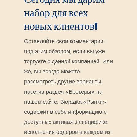
набор для всех
новых клиентов!
Оставляйте свои комментарии
под этим обзором, если вы уже
торгуете с данной компанией. Или
же, вы всегда можете
рассмотреть другие варианты,
посетив раздел «Брокеры» на
нашем сайте. Вкладка «Рынки»
содержит в себе информацию о
доступных активах и специфике
исполнения ордеров в каждом из