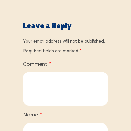
Leave a Reply
Your email address will not be published.
Required fields are marked
*
Comment
*
Name
*