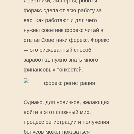
Советники, эксперты, роботы
форэкс сделают всю работу за
вас. Как работают и для чего
нужны советник форекс читай в
статье Советники форекс. Форекс
— это рискованный способ
заработка, нужно знать много
финансовых тонкостей.
Однако, для новичков, желающих
войти в этот сложный мир,
процесс регистрации и получения
бонусов может показаться