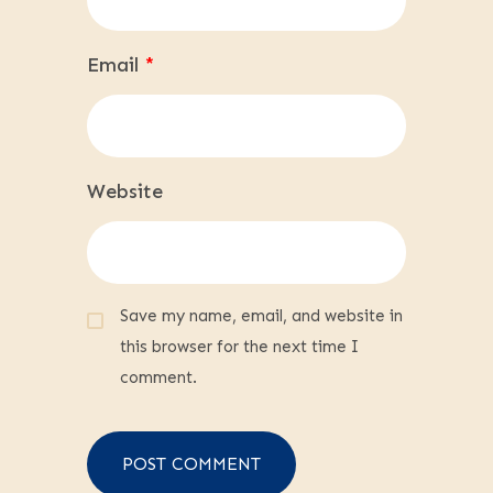
Email
*
Website
Save my name, email, and website in
this browser for the next time I
comment.