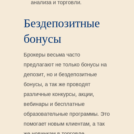
анализа и торговли.
Бездепозитные
бонусы
Брокеры весьма часто
предлагают не только бонусы на
депозит, но и бездепозитные
бонусы, а так же проводят
различные конкурсы, акции,
вебинары и бесплатные
образовательные программы. Это
помогает новым клиентам, а так
же новинкам в торговле