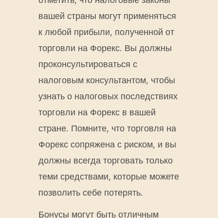
вашей страны могут применяться
к любой прибыли, полученной от
торговли на Форекс. Вы должны
проконсультироваться с
налоговым консультантом, чтобы
узнать о налоговых последствиях
торговли на Форекс в вашей
стране. Помните, что торговля на
Форекс сопряжена с риском, и вы
должны всегда торговать только
теми средствами, которые можете
позволить себе потерять.
Бонусы могут быть отличным